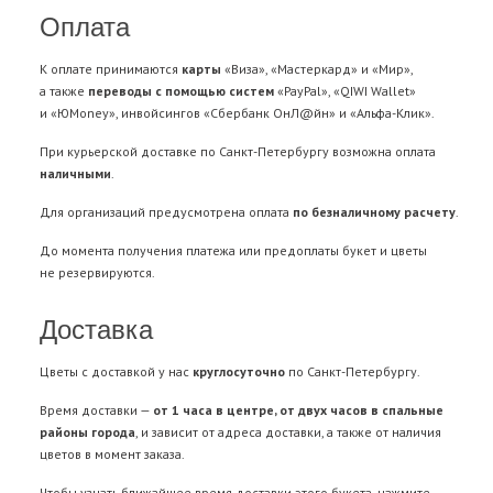
Оплата
К оплате принимаются
карты
«Виза», «Мастеркард» и «Мир»,
а также
переводы с помощью систем
«PayPal», «QIWI Wallet»
и «ЮMoney», инвойсингов «Сбербанк ОнЛ@йн» и «Альфа-Клик».
При курьерской доставке по Санкт-Петербургу возможна оплата
наличными
.
Для организаций предусмотрена оплата
по безналичному расчету
.
До момента получения платежа или предоплаты букет и цветы
не резервируются.
Доставка
Цветы с доставкой у нас
круглосуточно
по Санкт-Петербургу.
Время доставки —
от 1 часа в центре, от двух часов в спальные
районы города
, и зависит от адреса доставки, а также от наличия
цветов в момент заказа.
Чтобы узнать ближайшее время доставки этого букета, нажмите