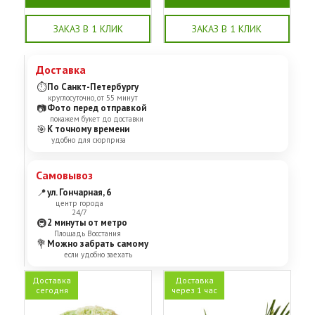
ЗАКАЗ В 1 КЛИК
ЗАКАЗ В 1 КЛИК
Доставка
⏱
По Санкт-Петербургу
круглосуточно, от 55 минут
📷
Фото перед отправкой
покажем букет до доставки
🎯
К точному времени
удобно для сюрприза
Самовывоз
📍
ул. Гончарная, 6
центр города
24/7
🚇
2 минуты от метро
Площадь Восстания
💐
Можно забрать самому
если удобно заехать
Доставка
Доставка
сегодня
через 1 час