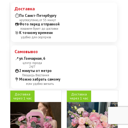
Доставка
⏱
По Санкт-Петербургу
круглосуточно, от 55 минут
📷
Фото перед отправкой
покажем букет до доставки
🎯
К точному времени
удобно для сюрприза
Самовывоз
📍
ул. Гончарная, 6
центр города
24/7
🚇
2 минуты от метро
Площадь Восстания
💐
Можно забрать самому
если удобно заехать
Доставка
Доставка
через 1 час
через 1 час