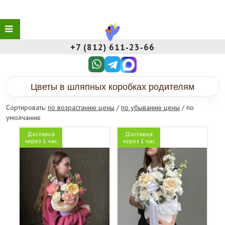
+7 (812) 611‑23‑66
Цветы в шляпных коробках родителям
Сортировать:
по возрастанию цены
/
по убыванию цены
/ по
умолчанию
Доставка
Доставка
через 1 час
через 1 час