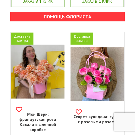
ЗАКАЗ В 1 КЛИК
ЗАКАЗ В 1 КЛИК
ПОМОЩЬ ФЛОРИСТА
Доставка
Доставка
завтра
завтра
Мон Шери:
Секрет купидона: сумка
французская роза
с розовыми розами
Кахала в шляпной
коробке