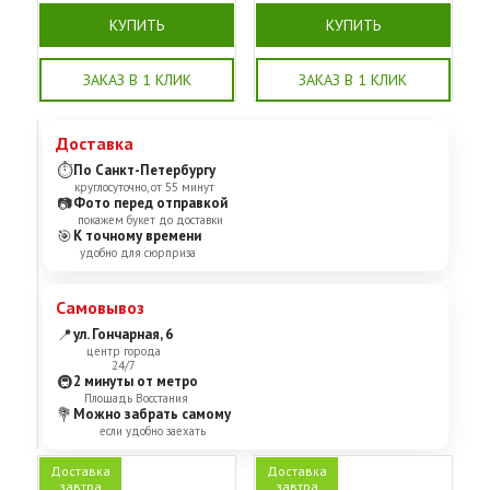
КУПИТЬ
КУПИТЬ
ЗАКАЗ В 1 КЛИК
ЗАКАЗ В 1 КЛИК
Доставка
⏱
По Санкт-Петербургу
круглосуточно, от 55 минут
📷
Фото перед отправкой
покажем букет до доставки
🎯
К точному времени
удобно для сюрприза
Самовывоз
📍
ул. Гончарная, 6
центр города
24/7
🚇
2 минуты от метро
Площадь Восстания
💐
Можно забрать самому
если удобно заехать
Доставка
Доставка
завтра
завтра