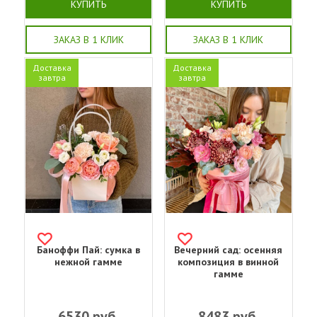
КУПИТЬ
КУПИТЬ
ЗАКАЗ В 1 КЛИК
ЗАКАЗ В 1 КЛИК
Доставка
Доставка
завтра
завтра
Баноффи Пай: сумка в
Вечерний сад: осенняя
нежной гамме
композиция в винной
гамме
6530
руб.
8483
руб.