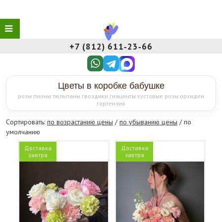
+7 (812) 611‑23‑66
Цветы в коробке бабушке
розы пионы тюльпаны гвоздики гиацинты кустовые розы орхидеи
гортензия
Сортировать:
по возрастанию цены
/
по убыванию цены
/ по
умолчанию
Доставка
Доставка
завтра
завтра