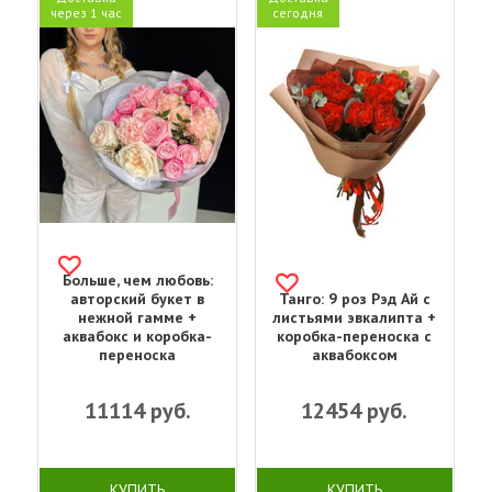
через 1 час
сегодня
Больше, чем любовь:
авторский букет в
Танго: 9 роз Рэд Ай с
нежной гамме +
листьями эвкалипта +
аквабокс и коробка-
коробка-переноска с
переноска
аквабоксом
11114
руб.
12454
руб.
КУПИТЬ
КУПИТЬ