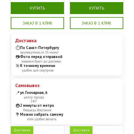
КУПИТЬ
КУПИТЬ
ЗАКАЗ В 1 КЛИК
ЗАКАЗ В 1 КЛИК
Доставка
⏱
По Санкт-Петербургу
круглосуточно, от 55 минут
📷
Фото перед отправкой
покажем букет до доставки
🎯
К точному времени
удобно для сюрприза
Самовывоз
📍
ул. Гончарная, 6
центр города
24/7
🚇
2 минуты от метро
Площадь Восстания
💐
Можно забрать самому
если удобно заехать
Доставка
Доставка