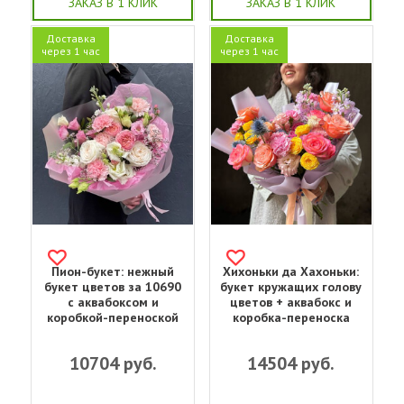
ЗАКАЗ В 1 КЛИК
ЗАКАЗ В 1 КЛИК
Доставка
Доставка
через 1 час
через 1 час
Пион-букет: нежный
Хихоньки да Хахоньки:
букет цветов за 10690
букет кружащих голову
с аквабоксом и
цветов + аквабокс и
коробкой-переноской
коробка-переноска
10704
руб.
14504
руб.