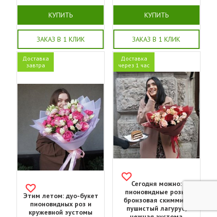
КУПИТЬ
КУПИТЬ
ЗАКАЗ В 1 КЛИК
ЗАКАЗ В 1 КЛИК
Доставка
Доставка
завтра
через 1 час
Сегодня можно:
пионовидные розы,
Этим летом: дуо-букет
бронзовая скиммия,
пионовидных роз и
пушистый лагурус,
кружевной эустомы
нежная эустома