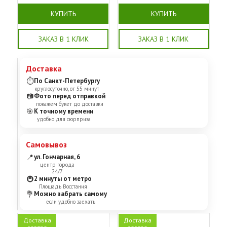
КУПИТЬ
КУПИТЬ
ЗАКАЗ В 1 КЛИК
ЗАКАЗ В 1 КЛИК
Доставка
⏱
По Санкт-Петербургу
круглосуточно, от 55 минут
📷
Фото перед отправкой
покажем букет до доставки
🎯
К точному времени
удобно для сюрприза
Самовывоз
📍
ул. Гончарная, 6
центр города
24/7
🚇
2 минуты от метро
Площадь Восстания
💐
Можно забрать самому
если удобно заехать
Доставка
Доставка