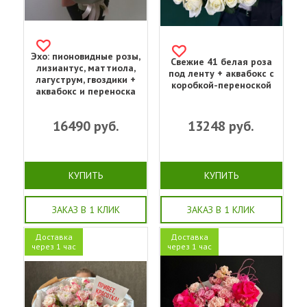
Эхо: пионовидные розы,
Свежие 41 белая роза
лизиантус, маттиола,
под ленту + аквабокс с
лагуструм, гвоздики +
коробкой-переноской
аквабокс и переноска
16490
руб.
13248
руб.
КУПИТЬ
КУПИТЬ
ЗАКАЗ В 1 КЛИК
ЗАКАЗ В 1 КЛИК
Доставка
Доставка
через 1 час
через 1 час