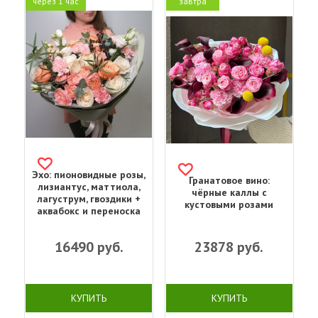
через 1 час
завтра
Эхо: пионовидные розы,
Гранатовое вино:
лизиантус, маттиола,
чёрные каллы с
лагуструм, гвоздики +
кустовыми розами
аквабокс и переноска
16490
руб.
23878
руб.
КУПИТЬ
КУПИТЬ