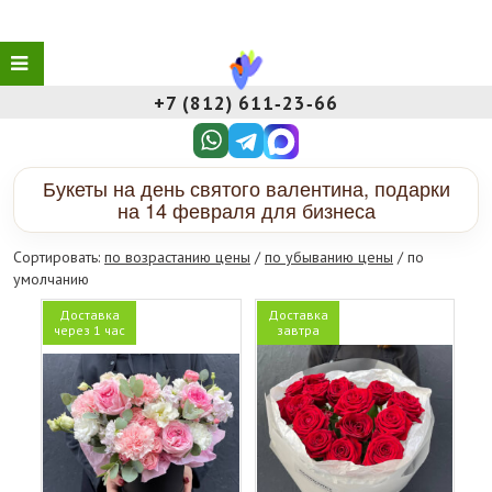
+7 (812) 611‑23‑66
Букеты на день святого валентина, подарки
на 14 февраля для бизнеса
Сортировать:
по возрастанию цены
/
по убыванию цены
/ по
умолчанию
Доставка
Доставка
через 1 час
завтра