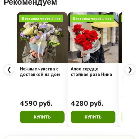
Рекомендуем
Доставка через 1 час
Доставка через 1 час
Доставка
Нежные чувства с
Алое сердце:
Шляпна
❮
❯
доставкой на дом
стойкая роза Нина
Недели
рассвет
4762
руб.
4590
руб.
4280
руб.
399
КУПИТЬ
КУПИТЬ
К