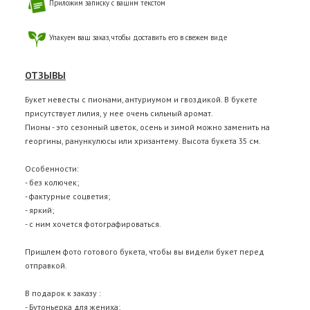
Приложим записку с вашим текстом
Упакуем ваш заказ, чтобы доставить его в свежем виде
ОТЗЫВЫ
Букет невесты с пионами, антуриумом и гвоздикой. В букете
присутствует лилия, у нее очень сильный аромат.
Пионы - это сезонный цветок, осень и зимой можно заменить на
георгины, ранункулюсы или хризантему. Высота букета 35 см.
Особенности:
- без колючек;
- фактурные соцветия;
- яркий;
- с ним хочется фотографироваться.
Пришлем фото готового букета, чтобы вы видели букет перед
отправкой.
В подарок к заказу :
- Бутоньерка для жениха;