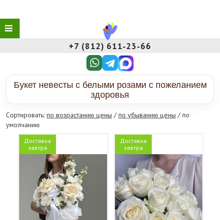
+7 (812) 611‑23‑66
Букет невесты с белыми розами с пожеланием
здоровья
Сортировать:
по возрастанию цены
/
по убыванию цены
/ по
умолчанию
Доставка
Доставка
завтра
завтра