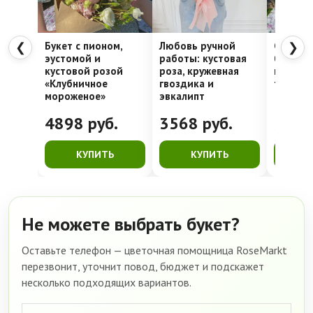
Букет с пионом,
Любовь ручной
Сахарна
❮
❯
эустомой и
работы: кустовая
белые г
кустовой розой
роза, кружевная
кустова
«Клубничное
гвоздика и
твидия
мороженое»
эвкалипт
4898
руб.
3568
руб.
385
КУПИТЬ
КУПИТЬ
К
Не можете выбрать букет?
Оставьте телефон — цветочная помощница RoseMarkt
перезвонит, уточнит повод, бюджет и подскажет
несколько подходящих вариантов.