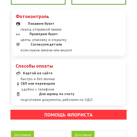
Фотоконтроль
📷
Покажем букет
перед отправкой заказа
👀
Проверим букет
цветы, упаковку и открытку
💬
Согласуем детали
если нужна замена или акцент
Способы оплаты
💳
Картой на сайте
быстро и без звонка
📱
СБП или переводом
удобно с телефона
🧾
Для юрлиц по счету
подготовим документы, работаем по ЭДО
ПОМОЩЬ ФЛОРИСТА
Доставка
Доставка