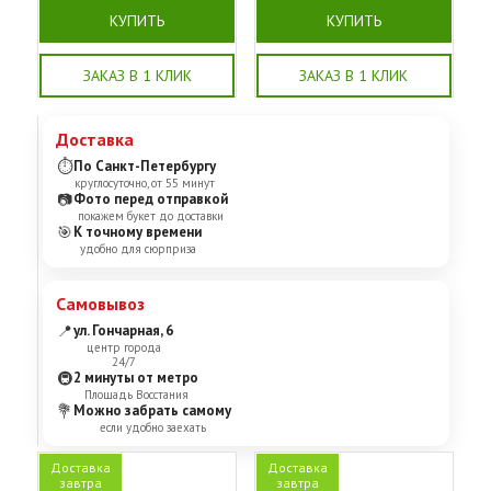
КУПИТЬ
КУПИТЬ
ЗАКАЗ В 1 КЛИК
ЗАКАЗ В 1 КЛИК
Доставка
⏱
По Санкт-Петербургу
круглосуточно, от 55 минут
📷
Фото перед отправкой
покажем букет до доставки
🎯
К точному времени
удобно для сюрприза
Самовывоз
📍
ул. Гончарная, 6
центр города
24/7
🚇
2 минуты от метро
Площадь Восстания
💐
Можно забрать самому
если удобно заехать
Доставка
Доставка
завтра
завтра