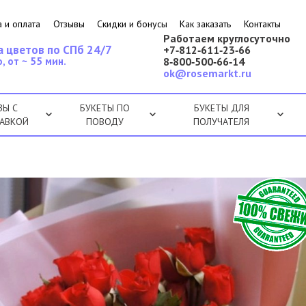
 и оплата
Отзывы
Скидки и бонусы
Как заказать
Контакты
Работаем круглосуточно
а цветов по СПб 24/7
+7‑812‑611‑23‑66
, от ~ 55 мин.
8‑800‑500‑66‑14
ok@rosemarkt.ru
ЗЫ С
БУКЕТЫ ПО
БУКЕТЫ ДЛЯ
АВКОЙ
ПОВОДУ
ПОЛУЧАТЕЛЯ