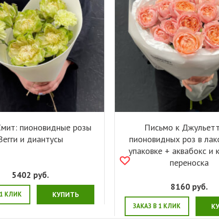
Смит: пионовидные розы
Письмо к Джульетт
Вегги и диантусы
пионовидных роз в лак
упаковке + аквабокс и 
переноска
5402
руб.
8160
руб.
 1 КЛИК
КУПИТЬ
ЗАКАЗ В 1 КЛИК
К