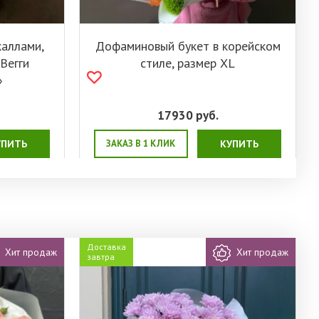
каллами,
Дофаминовый букет в корейском
Вегги
стиле, размер XL
»
17930
руб.
УПИТЬ
ЗАКАЗ В 1 КЛИК
КУПИТЬ
Доставка
Хит продаж
Хит продаж
завтра