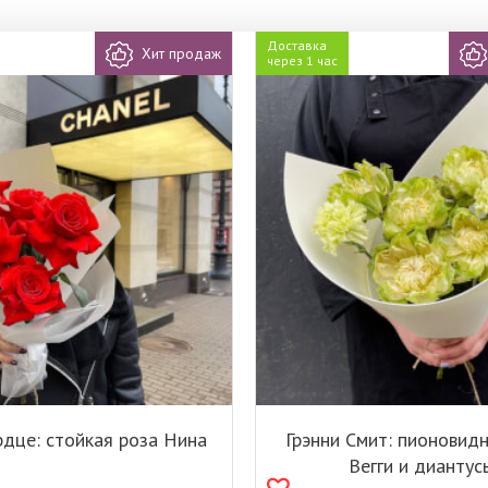
Доставка
Хит продаж
через 1 час
рдце: стойкая роза Нина
Грэнни Смит: пионовид
Вегги и диантус