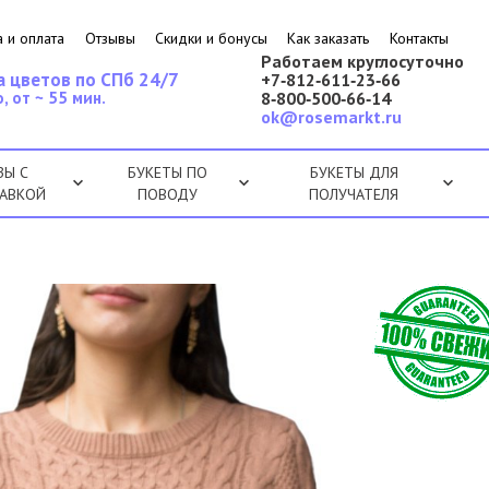
 и оплата
Отзывы
Скидки и бонусы
Как заказать
Контакты
Работаем круглосуточно
а цветов по СПб 24/7
+7‑812‑611‑23‑66
, от ~ 55 мин.
8‑800‑500‑66‑14
ok@rosemarkt.ru
ЗЫ С
БУКЕТЫ ПО
БУКЕТЫ ДЛЯ
АВКОЙ
ПОВОДУ
ПОЛУЧАТЕЛЯ