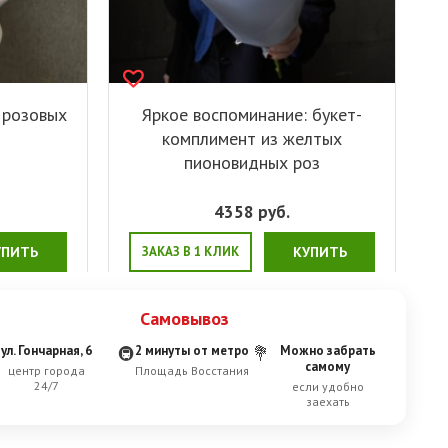
 розовых
Яркое воспоминание: букет-
комплимент из желтых
пионовидных роз
4358
руб.
УПИТЬ
ЗАКАЗ В 1 КЛИК
КУПИТЬ
Самовывоз
ул. Гончарная, 6
2 минуты от метро
Можно забрать
🚇
💐
самому
центр города
Площадь Восстания
24/7
если удобно
заехать