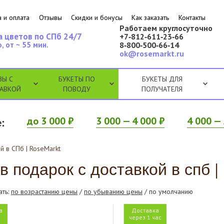
 и оплата
Отзывы
Скидки и бонусы
Как заказать
Контакты
Работаем круглосуточно
а цветов по СПб 24/7
+7‑812‑611‑23‑66
, от ~ 55 мин.
8‑800‑500‑66‑14
ok@rosemarkt.ru
ЗЫ С
БУКЕТЫ ПО
БУКЕТЫ ДЛЯ
АВКОЙ
ПОВОДУ
ПОЛУЧАТЕЛЯ
:
до 3 000 ₽
3 000 — 4 000 ₽
4 000 — 
й в СПб | RoseMarkt
в подарок с доставкой в спб |
ать:
по возрастанию цены
/
по убыванию цены
/ по умолчанию
а
Доставка
я
через 1 час