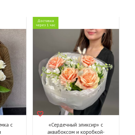
Доставка
через 1 час
умка с
«Сердечный эликсир» с
и
аквабоксом и коробкой-