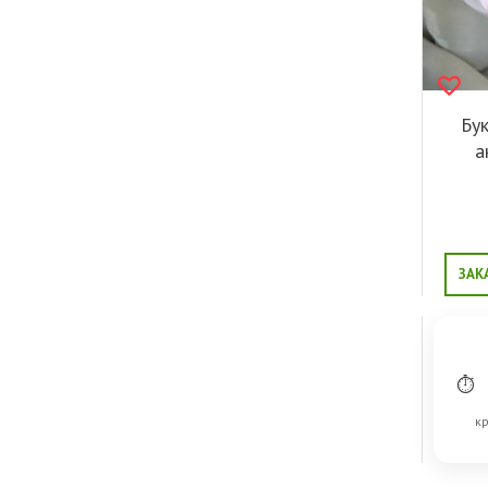
Бук
а
ЗАК
⏱
кр