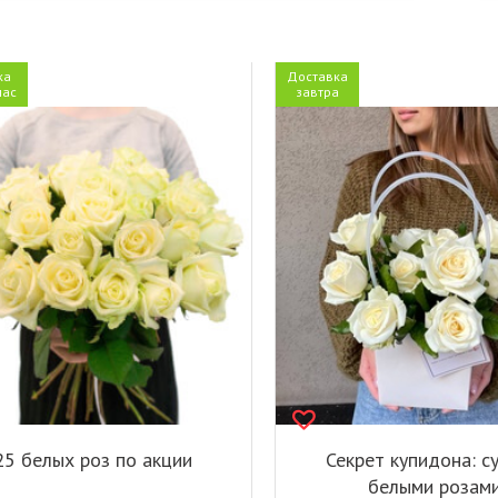
ка
Доставка
час
завтра
25 белых роз по акции
Секрет купидона: с
белыми розам