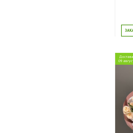
ЗАК
Достав
09 авгус