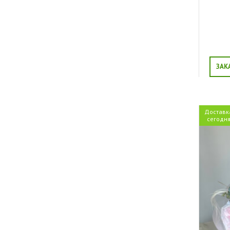
Свидание
Благодарность
Торжество
Выпускной
Юбилей
ЗАК
Доставк
сегодн