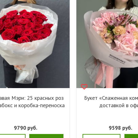
авая Мэри: 25 красных роз
Букет «Слаженная ко
абокс и коробка-переноска
доставкой в оф
9790
руб.
9598
руб.