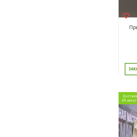
Пр
ЗАК
Достав
09 авгус