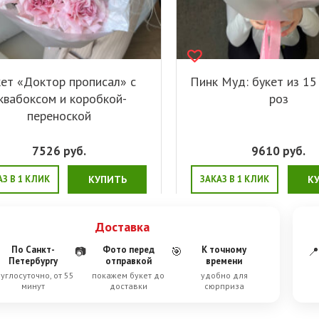
ет «‎Доктор прописал»‎ с
Пинк Муд: букет из 15
квабоксом и коробкой-
роз
переноской
7526
руб.
9610
руб.
АЗ В 1 КЛИК
КУПИТЬ
ЗАКАЗ В 1 КЛИК
К
Доставка
По Санкт-
Фото перед
К точному
📷
🎯
📍
Петербургу
отправкой
времени
углосуточно, от 55
покажем букет до
удобно для
минут
доставки
сюрприза