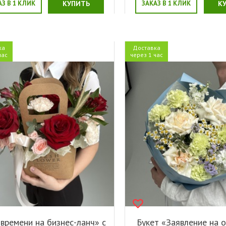
АЗ В 1 КЛИК
КУПИТЬ
ЗАКАЗ В 1 КЛИК
К
ка
Доставка
час
через 1 час
времени на бизнес-ланч» с
Букет «Заявление на о