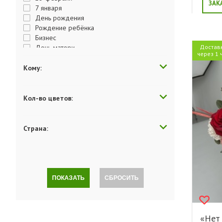
ЗАК
7 января
День рождения
Рождение ребёнка
Бизнес
День матери
Достав
через 1 
День отца
День Победы
Кому:
День студента
День учителя
День влюбленных
Кол-во цветов:
Пасха
Выздоравливай
Годовщина
Страна:
Поздравляю
Хэллоуин
Просто так
Комплимент
Люблю
ПОКАЗАТЬ
СБРОСИТЬ
Скучаю
Последний звонок
Прости меня
Сюрприз
«Нет 