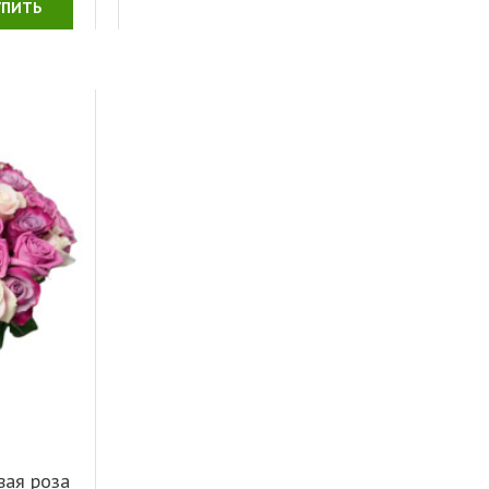
УПИТЬ
вая роза