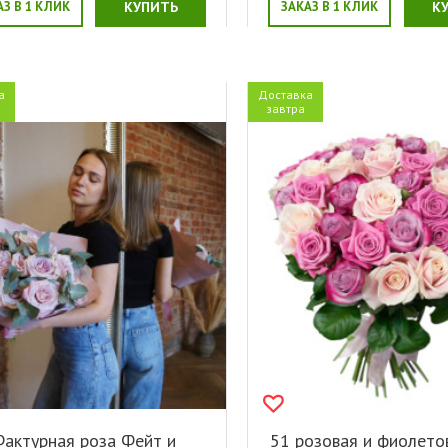
АЗ В 1 КЛИК
КУПИТЬ
ЗАКАЗ В 1 КЛИК
К
а
Доставка
я
завтра
актурная роза Фейт и
51 розовая и фиолето