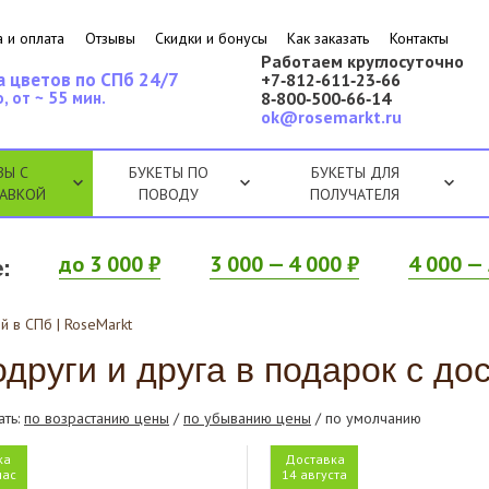
 и оплата
Отзывы
Скидки и бонусы
Как заказать
Контакты
Работаем круглосуточно
а цветов по СПб 24/7
+7‑812‑611‑23‑66
, от ~ 55 мин.
8‑800‑500‑66‑14
ok@rosemarkt.ru
ЗЫ С
БУКЕТЫ ПО
БУКЕТЫ ДЛЯ
АВКОЙ
ПОВОДУ
ПОЛУЧАТЕЛЯ
:
до 3 000 ₽
3 000 — 4 000 ₽
4 000 — 
й в СПб | RoseMarkt
руги и друга в подарок с дост
ать:
по возрастанию цены
/
по убыванию цены
/ по умолчанию
ка
Доставка
час
14 августа