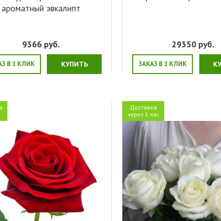
ароматный эвкалипт
9366
руб.
29350
руб.
АЗ В 1 КЛИК
КУПИТЬ
ЗАКАЗ В 1 КЛИК
К
а
Доставка
я
через 1 час