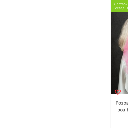
Доставк
сегодн
Розов
роз 