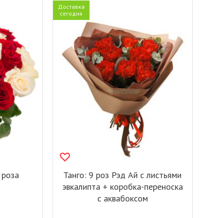
Доставка
сегодня
 роза
Танго: 9 роз Рэд Ай с листьями
эвкалипта + коробка-переноска
с аквабоксом