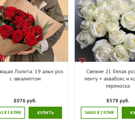
ющая Лолита: 19 алых роз
Свежие 21 белая ро
с эвкалиптом
ленту + аквабокс и к
переноска
8076
руб.
8378
руб.
АЗ В 1 КЛИК
КУПИТЬ
ЗАКАЗ В 1 КЛИК
К