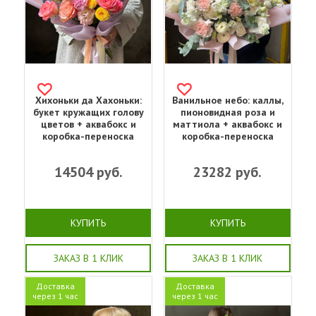
Хихоньки да Хахоньки:
Ванильное небо: каллы,
букет кружащих голову
пионовидная роза и
цветов + аквабокс и
маттиола + аквабокс и
коробка-переноска
коробка-переноска
14504
руб.
23282
руб.
КУПИТЬ
КУПИТЬ
ЗАКАЗ В 1 КЛИК
ЗАКАЗ В 1 КЛИК
Доставка
Доставка
через 1 час
через 1 час