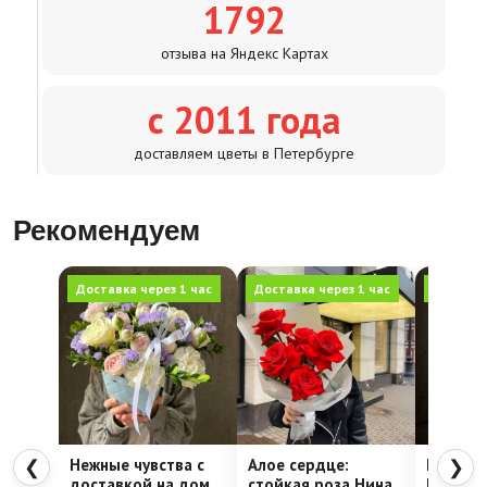
1792
отзыва на Яндекс Картах
с 2011 года
доставляем цветы в Петербурге
Рекомендуем
Доставка через 1 час
Доставка через 1 час
Доставка
Нежные чувства с
Алое сердце:
Шляпна
❮
❯
доставкой на дом
стойкая роза Нина
Недели