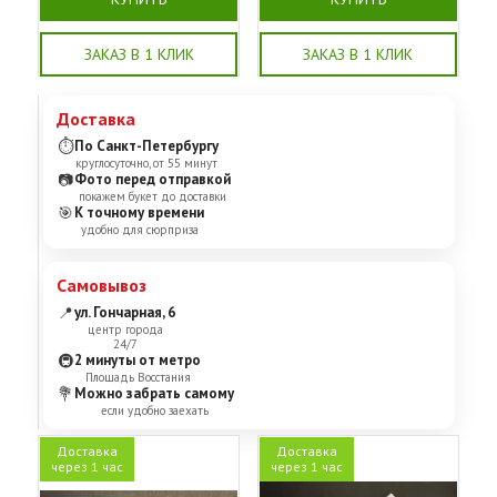
ЗАКАЗ В 1 КЛИК
ЗАКАЗ В 1 КЛИК
Доставка
⏱
По Санкт-Петербургу
круглосуточно, от 55 минут
📷
Фото перед отправкой
покажем букет до доставки
🎯
К точному времени
удобно для сюрприза
Самовывоз
📍
ул. Гончарная, 6
центр города
24/7
🚇
2 минуты от метро
Площадь Восстания
💐
Можно забрать самому
если удобно заехать
Доставка
Доставка
через 1 час
через 1 час