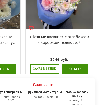
сиковые
«Нежные касания» с аквабоксом
изиантус,
и коробкой-переноской
8246
руб.
УПИТЬ
ЗАКАЗ В 1 КЛИК
КУПИТЬ
Самовывоз
ул. Гончарная, 6
2 минуты от метро
Можно забрать
🚇
💐
самому
центр города
Площадь Восстания
24/7
если удобно
заехать