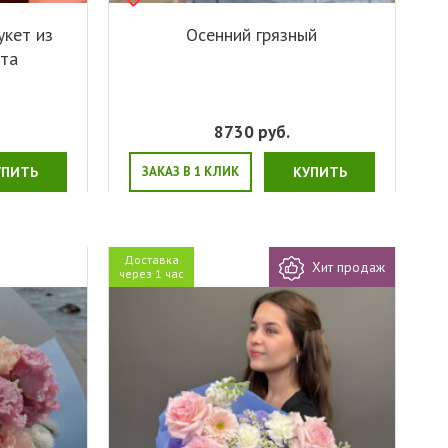
укет из
Осенний грязный
пта
8730
руб.
УПИТЬ
ЗАКАЗ В 1 КЛИК
КУПИТЬ
Доставка
Хит продаж
через 1 час