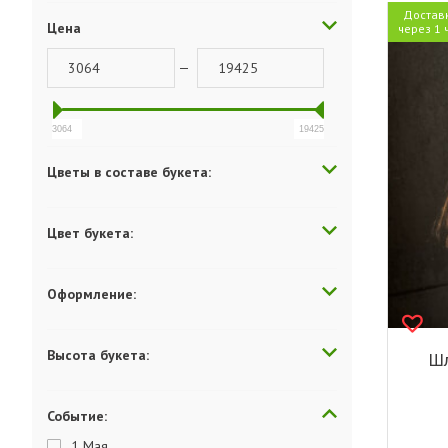
Достав
Цена
через 1 
—
3064
19425
Цветы в составе букета:
Цвет букета:
Оформление:
Высота букета:
Шл
Событие:
1 Мая