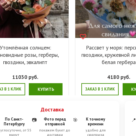
Утомлённая солнцем:
Рассвет у моря: пер
новидные розы, герберы,
гвоздики, кружевной л
гвоздики, эвкалипт
белая гербера
11030
руб.
4180
руб.
АЗ В 1 КЛИК
КУПИТЬ
ЗАКАЗ В 1 КЛИК
К
Доставка
По Санкт-
Фото перед
К точному
📷
🎯
📍
Петербургу
отправкой
времени
углосуточно, от 55
покажем букет до
удобно для
минут
доставки
сюрприза