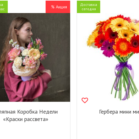
ка
Доставка
% Акция
час
сегодня
япная Коробка Недели
Гербера мини ми
«Краски рассвета»