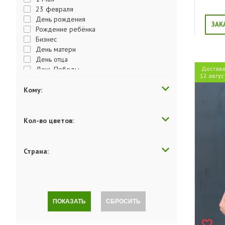
23 февраля
День рождения
ЗАК
Рождение ребёнка
Бизнес
День матери
День отца
День Победы
Достав
12 авгус
День студента
День учителя
Кому:
День влюбленных
Пасха
Выздоравливай
Кол-во цветов:
Годовщина
Поздравляю
Хэллоуин
Страна:
Просто так
Комплимент
Люблю
Скучаю
Последний звонок
ПОКАЗАТЬ
СБРОСИТЬ
Прости меня
Сюрприз