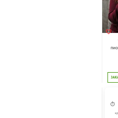
пио
ЗАК
⏱
кр