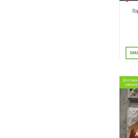
Свидание
Благодарность
Го
Торжество
Выпускной
Юбилей
ЗАК
Доставк
завтра