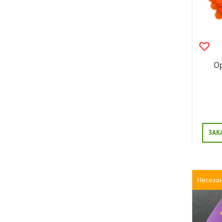
О
ЗАК
Несезо