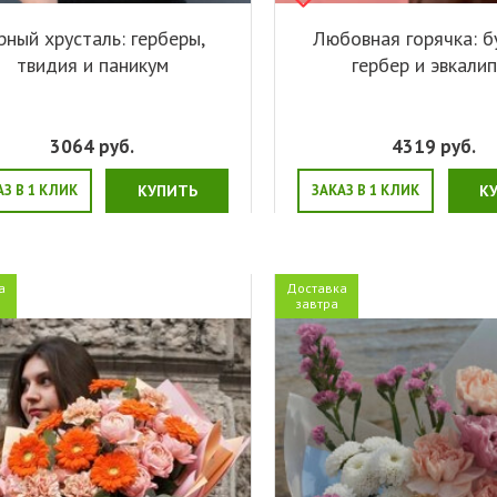
рный хрусталь: герберы,
Любовная горячка: б
твидия и паникум
гербер и эвкали
3064
руб.
4319
руб.
АЗ В 1 КЛИК
КУПИТЬ
ЗАКАЗ В 1 КЛИК
К
а
Доставка
завтра