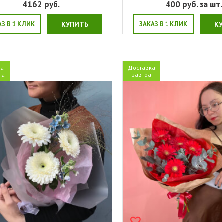
4162
руб.
400
руб. за шт
АЗ В 1 КЛИК
КУПИТЬ
ЗАКАЗ В 1 КЛИК
К
ка
Доставка
та
завтра