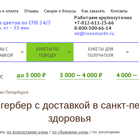
 и оплата
Отзывы
Скидки и бонусы
Как заказать
Контакты
Работаем круглосуточно
а цветов по СПб 24/7
+7‑812‑611‑23‑66
, от ~ 55 мин.
8‑800‑500‑66‑14
ok@rosemarkt.ru
ЗЫ С
БУКЕТЫ ПО
БУКЕТЫ ДЛЯ
АВКОЙ
ПОВОДУ
ПОЛУЧАТЕЛЯ
:
до 3 000 ₽
3 000 — 4 000 ₽
4 000 — 
нкт-Петербурге
гербер с доставкой в санкт-
здоровья
ать:
по возрастанию цены
/
по убыванию цены
/ по умолчанию