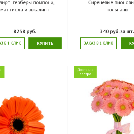
лирт: герберы помпони,
Сиреневые пионов
маттиола и эвкалипт
тюльпаны
8238
руб.
340
руб. за шт
АЗ В 1 КЛИК
КУПИТЬ
ЗАКАЗ В 1 КЛИК
К
а
Доставка
завтра