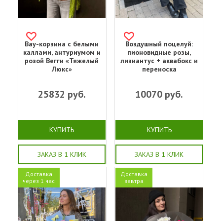
Вау-корзина с белыми
Воздушный поцелуй:
каллами, антуриумом и
пионовидные розы,
розой Вегги «Тяжелый
лизиантус + аквабокс и
Люкс»
переноска
25832
руб.
10070
руб.
КУПИТЬ
КУПИТЬ
ЗАКАЗ В 1 КЛИК
ЗАКАЗ В 1 КЛИК
Доставка
Доставка
через 1 час
завтра