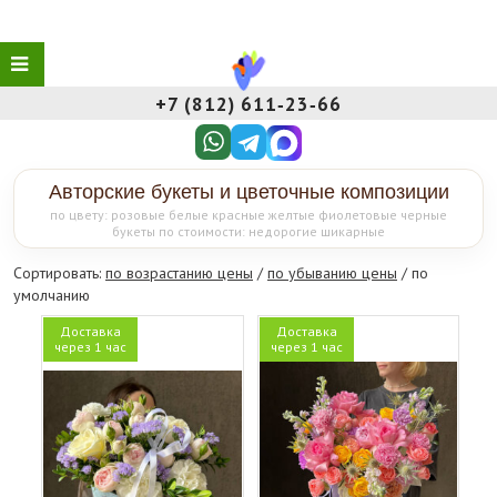
+7 (812) 611‑23‑66
Авторские букеты и цветочные композиции
по цвету: розовые белые красные желтые фиолетовые черные
букеты по стоимости: недорогие шикарные
Сортировать:
по возрастанию цены
/
по убыванию цены
/ по
умолчанию
Доставка
Доставка
через 1 час
через 1 час