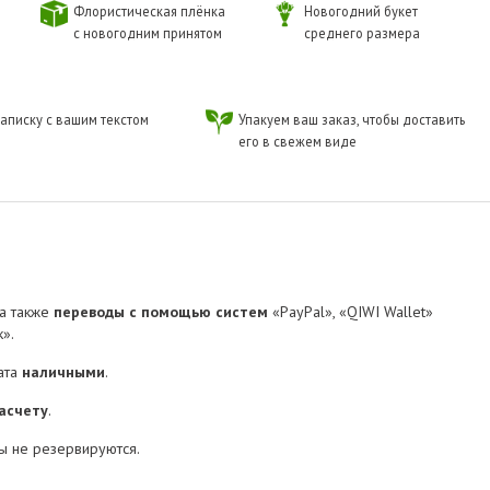
Флористическая плёнка
Новогодний букет
с новогодним принятом
среднего размера
аписку с вашим текстом
Упакуем ваш заказ, чтобы доставить
его в свежем виде
 а также
переводы с помощью систем
«PayPal», «QIWI Wallet»
».
ата
наличными
.
асчету
.
ы не резервируются.