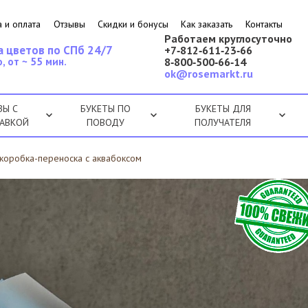
 и оплата
Отзывы
Скидки и бонусы
Как заказать
Контакты
Работаем круглосуточно
а цветов по СПб 24/7
+7‑812‑611‑23‑66
, от ~ 55 мин.
8‑800‑500‑66‑14
ok@rosemarkt.ru
ЗЫ С
БУКЕТЫ ПО
БУКЕТЫ ДЛЯ
АВКОЙ
ПОВОДУ
ПОЛУЧАТЕЛЯ
 коробка-переноска с аквабоксом