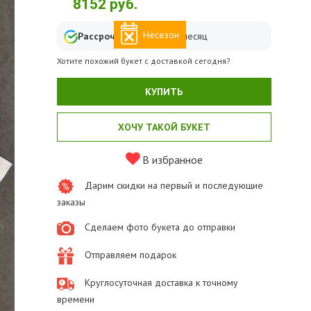
8152
руб.
Несезон
Рассрочка
от
1359
₽ в месяц
Хотите похожий букет с доставкой сегодня?
КУПИТЬ
ХОЧУ ТАКОЙ БУКЕТ
В избранное
Дарим скидки на первый и последующие
заказы
Сделаем фото букета до отправки
Отправляем подарок
Круглосуточная доставка к точному
времени