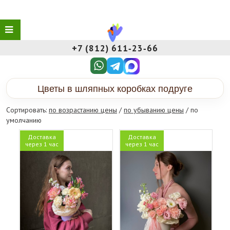
+7 (812) 611‑23‑66
Цветы в шляпных коробках подруге
Сортировать:
по возрастанию цены
/
по убыванию цены
/ по
умолчанию
Доставка
Доставка
через 1 час
через 1 час