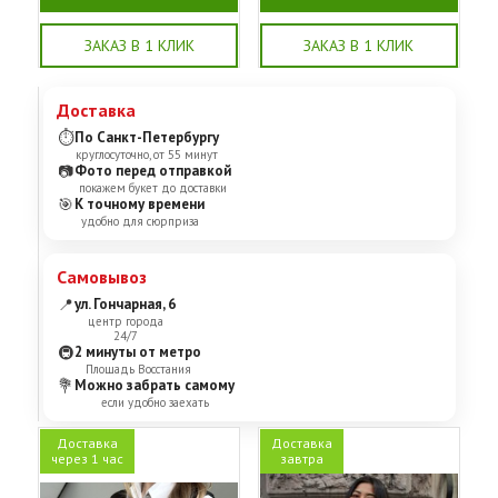
ЗАКАЗ В 1 КЛИК
ЗАКАЗ В 1 КЛИК
Доставка
⏱
По Санкт-Петербургу
круглосуточно, от 55 минут
📷
Фото перед отправкой
покажем букет до доставки
🎯
К точному времени
удобно для сюрприза
Самовывоз
📍
ул. Гончарная, 6
центр города
24/7
🚇
2 минуты от метро
Площадь Восстания
💐
Можно забрать самому
если удобно заехать
Доставка
Доставка
через 1 час
завтра