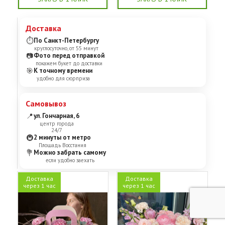
Доставка
⏱
По Санкт-Петербургу
круглосуточно, от 55 минут
📷
Фото перед отправкой
покажем букет до доставки
🎯
К точному времени
удобно для сюрприза
Самовывоз
📍
ул. Гончарная, 6
центр города
24/7
🚇
2 минуты от метро
Площадь Восстания
💐
Можно забрать самому
если удобно заехать
Доставка
Доставка
через 1 час
через 1 час