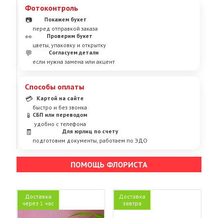
Фотоконтроль
📷
Покажем букет
перед отправкой заказа
👀
Проверим букет
цветы, упаковку и открытку
💬
Согласуем детали
если нужна замена или акцент
Способы оплаты
💳
Картой на сайте
быстро и без звонка
📱
СБП или переводом
удобно с телефона
🧾
Для юрлиц по счету
подготовим документы, работаем по ЭДО
ПОМОЩЬ ФЛОРИСТА
Доставка
Доставка
через 1 час
завтра