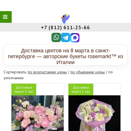
+7 (812) 611‑23‑66
Доставка цветов на 8 марта в санкт-
петербурге — авторские букеты rosemarkt™ из
Италии
Сортировать:
по возрастанию цены
/
по убыванию цены
/ по
умолчанию
Доставка
Доставка
через 1 час
через 1 час