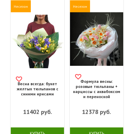
Несезон
Несезон
Формула весны:
Весна всегда: букет
розовые тюльпаны +
желтых тюльпанов с
нарциссы с аквабоксом
синими ирисами
и переноской
11402
руб.
12378
руб.
КУПИТЬ
КУПИТЬ