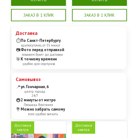
ЗАКАЗ В 1 КЛИК
ЗАКАЗ В 1 КЛИК
Доставка
⏱
По Санкт-Петербургу
круглосуточно, от 55 минут
📷
Фото перед отправкой
покажем букет до доставки
🎯
К точному времени
удобно для сюрприза
Самовывоз
📍
ул. Гончарная, 6
центр города
24/7
🚇
2 минуты от метро
Площадь Восстания
💐
Можно забрать самому
если удобно заехать
Доставка
Доставка
завтра
завтра