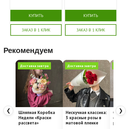
КУПИТЬ
КУПИТЬ
ЗАКАЗ В 1 КЛИК
ЗАКАЗ В 1 КЛИК
Рекомендуем
Доставка завтра
Доставка завтра
Доставк
❮
❯
Шляпная Коробка
Нескучная классика:
Секрет 
Недели «Краски
3 красные розы в
сумка с
рассвета»
матовой пленке
розами