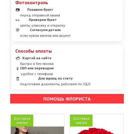
Фотоконтроль
📷
Покажем букет
перед отправкой заказа
👀
Проверим букет
цветы, упаковку и открытку
💬
Согласуем детали
если нужна замена или акцент
Способы оплаты
💳
Картой на сайте
быстро и без звонка
📱
СБП или переводом
удобно с телефона
🧾
Для юрлиц по счету
подготовим документы, работаем по ЭДО
ПОМОЩЬ ФЛОРИСТА
Доставка
Доставка
завтра
завтра