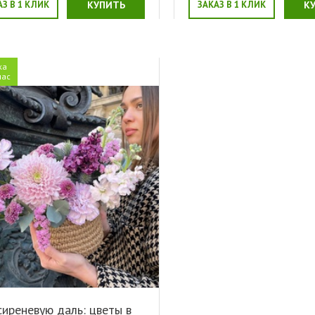
АЗ В 1 КЛИК
КУПИТЬ
ЗАКАЗ В 1 КЛИК
К
ка
час
сиреневую даль: цветы в