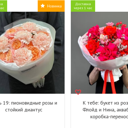
ка
Доставка
Новинка
час
через 1 час
ь 19: пионовидные розы и
К тебе: букет из ро
стойкий диантус
Флойд и Нина, аква
коробка-перено