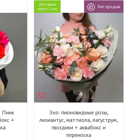
Доставка
Хит продаж
через 1 час
з Пинк
Эхо: пионовидные розы,
бокс +
лизиантус, маттиола, лагуструм,
ска
гвоздики + аквабокс и
переноска