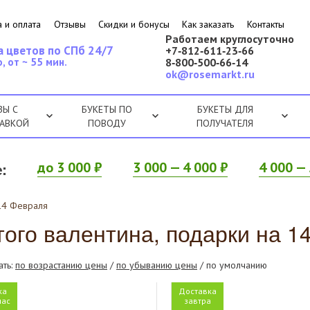
 и оплата
Отзывы
Скидки и бонусы
Как заказать
Контакты
Работаем круглосуточно
а цветов по СПб 24/7
+7‑812‑611‑23‑66
, от ~ 55 мин.
8‑800‑500‑66‑14
ok@rosemarkt.ru
ЗЫ С
БУКЕТЫ ПО
БУКЕТЫ ДЛЯ
АВКОЙ
ПОВОДУ
ПОЛУЧАТЕЛЯ
:
до 3 000 ₽
3 000 — 4 000 ₽
4 000 — 
 14 Февраля
того валентина, подарки на 1
ать:
по возрастанию цены
/
по убыванию цены
/ по умолчанию
ка
Доставка
час
завтра