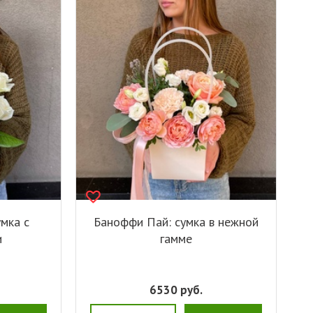
умка с
Баноффи Пай: сумка в нежной
и
гамме
6530
руб.