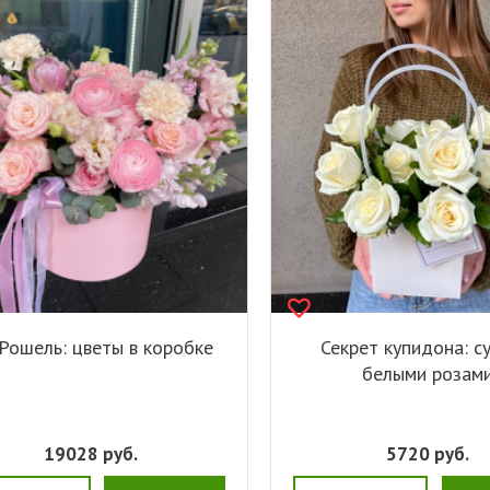
Рошель: цветы в коробке
Секрет купидона: с
белыми розам
19028
руб.
5720
руб.