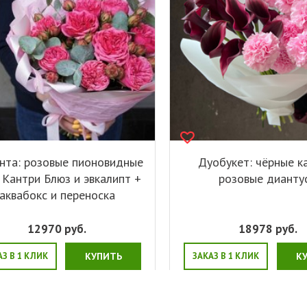
нта: розовые пионовидные
Дуобукет: чёрные к
 Кантри Блюз и эвкалипт +
розовые дианту
аквабокс и переноска
12970
руб.
18978
руб.
АЗ В 1 КЛИК
КУПИТЬ
ЗАКАЗ В 1 КЛИК
К