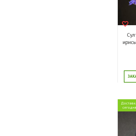
Сул
ирисы
ЗАК
Доставк
сегодн