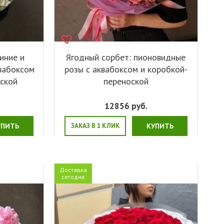
иние и
Ягодный сорбет: пионовидные
вабоксом
розы с аквабоксом и коробкой-
оской
переноской
12856
руб.
УПИТЬ
ЗАКАЗ В 1 КЛИК
КУПИТЬ
Доставка
сегодня