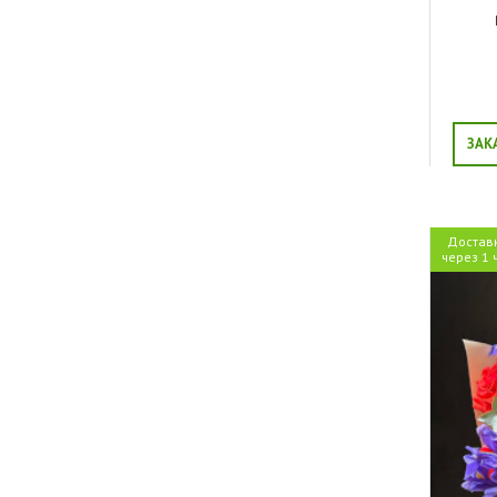
ЗАК
Достав
через 1 