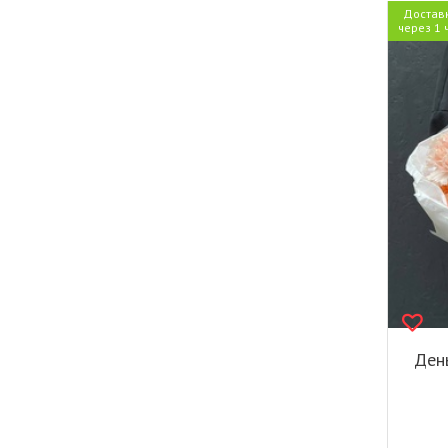
Достав
через 1 
Ден