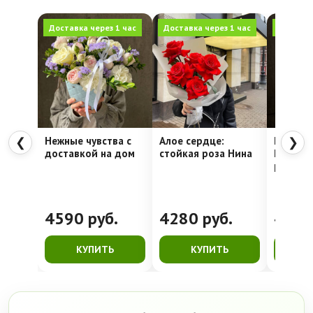
Доставка через 1 час
Доставка через 1 час
Доставка
Нежные чувства с
Алое сердце:
Шляпна
❮
❯
доставкой на дом
стойкая роза Нина
Недели
рассвет
4590
руб.
4280
руб.
416
КУПИТЬ
КУПИТЬ
К