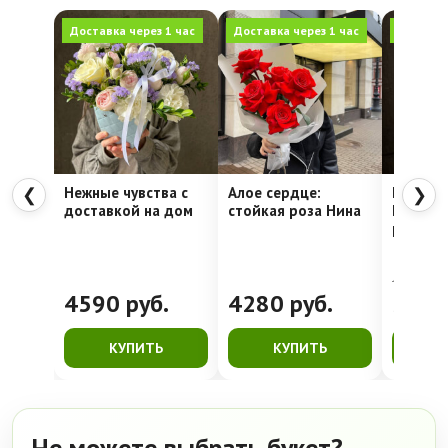
Доставка через 1 час
Доставка через 1 час
Доставка
Нежные чувства с
Алое сердце:
Шляпна
❮
❯
доставкой на дом
стойкая роза Нина
Недели
рассвет
4762
руб.
4590
руб.
4280
руб.
399
КУПИТЬ
КУПИТЬ
К
Не можете выбрать букет?