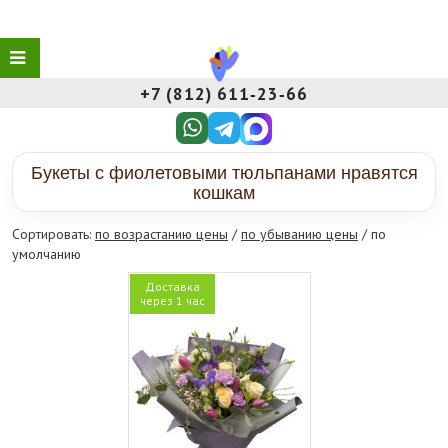
+7 (812) 611‑23‑66
Букеты с фиолетовыми тюльпанами нравятся
кошкам
Сортировать:
по возрастанию цены
/
по убыванию цены
/ по
умолчанию
Доставка
через 1 час