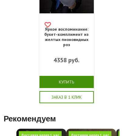
Яркое воспоминание:
букет-комплимент из
желтых пионовидных
роз
4358
руб.
КУПИТЬ
ЗАКАЗ В 1 КЛИК
Рекомендуем
Доставка через 1 час
Доставка через 1 час
Доставка