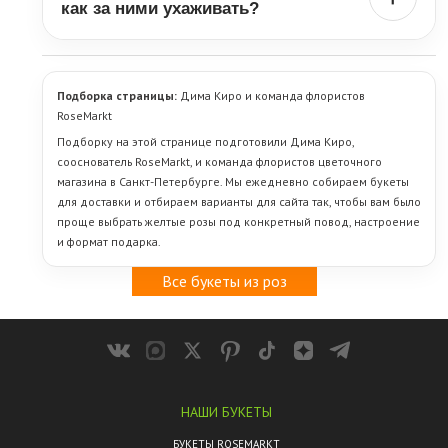
когда нужен живой и позитивный букет.
как за ними ухаживать?
Срок зависит от свежести роз, сорта, температуры в
помещении и ухода после вручения. Обычно букет радует
несколько дней, а нередко и дольше. Чтобы розы стояли лучше,
Подборка страницы:
Дима Киро и команда флористов
важно поставить их в чистую воду, подрезать стебли, не
RoseMarkt
держать рядом с батареей, прямым солнцем и фруктами. К
Подборку на этой странице подготовили Дима Киро,
каждому букету мы бесплатно прикладываем инструкцию по
сооснователь RoseMarkt, и команда флористов цветочного
уходу и витамины для свежести цветов.
магазина в Санкт-Петербурге. Мы ежедневно собираем букеты
для доставки и отбираем варианты для сайта так, чтобы вам было
проще выбрать желтые розы под конкретный повод, настроение
и формат подарка.
Все букеты из роз
НАШИ БУКЕТЫ
БУКЕТЫ ROSEMARKT