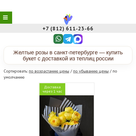
+7 (812) 611‑23‑66
Желтые розы в санкт-петербурге — купить
букет с доставкой из теплиц россии
Сортировать:
по возрастанию цены
/
по убыванию цены
/ по
умолчанию
Доставка
через 1 час