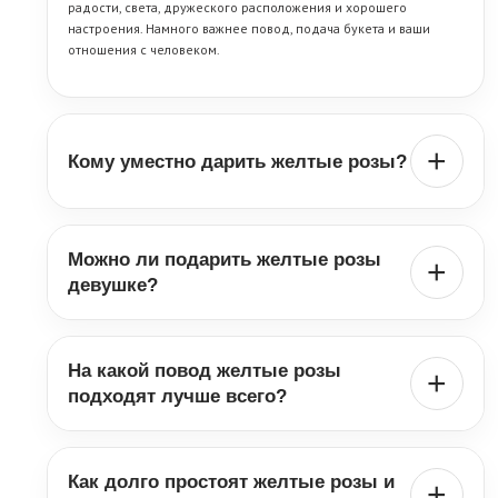
радости, света, дружеского расположения и хорошего
настроения. Намного важнее повод, подача букета и ваши
отношения с человеком.
+
Кому уместно дарить желтые розы?
Желтые розы можно дарить девушке, маме, подруге, коллеге,
учителю, жене и близкому человеку, если нужен яркий, теплый
Можно ли подарить желтые розы
и доброжелательный букет. Они особенно хорошо подходят
+
для поздравления, благодарности, дня рождения и
девушке?
дружеского подарка.
Да, можно. Если букет собран уместно и выглядит красиво,
желтые розы девушке дарят вполне нормально — особенно на
На какой повод желтые розы
день рождения, как знак внимания, поздравление или теплый
+
подарок без лишней драматичности.
подходят лучше всего?
Лучше всего желтые розы подходят на день рождения,
юбилей, поздравление, благодарность, дружеский подарок и
Как долго простоят желтые розы и
просто как солнечный знак внимания. Это хороший выбор,
+