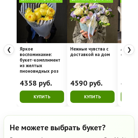
Яркое
Нежные чувства с
Алое се
❮
❯
воспоминание:
доставкой на дом
стойкая
букет-комплимент
из желтых
пионовидных роз
4358
руб.
4590
руб.
428
КУПИТЬ
КУПИТЬ
К
Не можете выбрать букет?