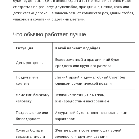
букет будет выглядеть в целом. Один и тот же желтый оттенок может
смотреться по-разному: дружелюбно, празднично, нежно, ярко или
даже слегка дерзко — в зависимости от количества роз, длины стебля,
упаковки и сочетания с другими цветами.
Что обычно работает лучше
Ситуация
Какой вариант подойдет
Более заметный и праздничный букет
День рождения
среднего или крупного размера
Подруге или
Легкий, яркий и дружелюбный букет без
коллеге
слишком романтической подачи
Маме или близкому
Теплая композиция с мягким,
человеку
жизнерадостным настроением
Поздравление или
Аккуратный букет с понятным, солнечным
благодарность
характером
Хочется больше
Желтые розы в сочетании с фактурной
выразительности
зеленью или другими цветами