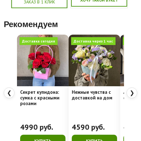
ХОЧУ ТАКОЙ БУКЕТ
ЗАКАЗ В 1 КЛИК
Рекомендуем
Доставка сегодня
Доставка через 1 час
Доставк
Секрет купидона:
Нежные чувства с
Алое се
❮
❯
сумка с красными
доставкой на дом
стойкая
розами
4990
руб.
4590
руб.
428
КУПИТЬ
КУПИТЬ
К