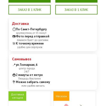
ЗАКАЗ В 1 КЛИК
ЗАКАЗ В 1 КЛИК
Доставка
⏱
По Санкт-Петербургу
круглосуточно, от 55 минут
📷
Фото перед отправкой
покажем букет до доставки
🎯
К точному времени
удобно для сюрприза
Самовывоз
📍
ул. Гончарная, 6
центр города
24/7
🚇
2 минуты от метро
Площадь Восстания
💐
Можно забрать самому
если удобно заехать
Доставка
Несезон
сегодня