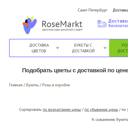
Санкт-Петербург
Доставка
Доставк
бесплатно
ДОСТАВКА
БУКЕТЫ С
РО
ЦВЕТОВ
ДОСТАВКОЙ
ДОСТ
Подобрать цветы с доставкой по цене
Главная
/
Букеты
/
Розы в коробке
Сортировать:
по возрастанию цены
/
по убыванию цены
/ по
К сожалению букето