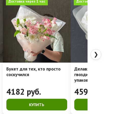
Доставка через 1 час
Доставка через 1 час
❯
Букет для тех, кто просто
Делавэр: очень ст
соскучился
гвоздики в лакони
упаковке
4182
руб.
4591
руб.
КУПИТЬ
КУПИТЬ