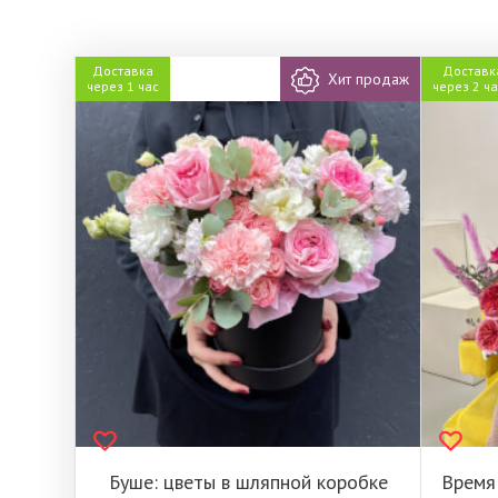
Доставка
Доставк
т продаж
Хит продаж
через 1 час
через 2 ч
иция с
Буше: цветы в шляпной коробке
Время