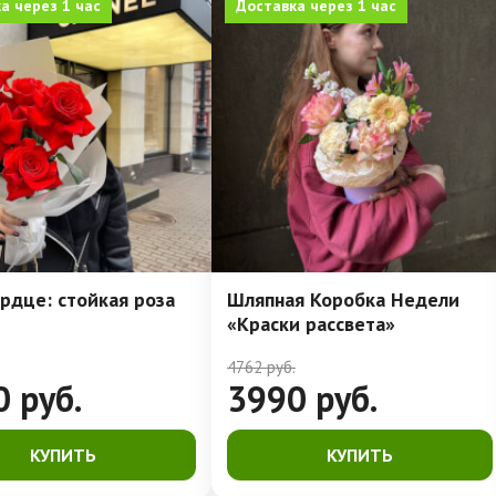
а через 1 час
Доставка через 1 час
рдце: стойкая роза
Шляпная Коробка Недели
«Краски рассвета»
4762
руб.
0
руб.
3990
руб.
КУПИТЬ
КУПИТЬ