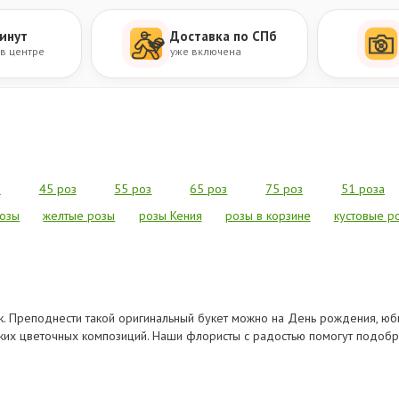
инут
Доставка по СПб
 в центре
уже включена
з
45 роз
55 роз
65 роз
75 роз
51 роза
озы
желтые розы
розы Кения
розы в корзине
кустовые р
к. Преподнести такой оригинальный букет можно на День рождения, юби
жских цветочных композиций. Наши флористы с радостью помогут подобр