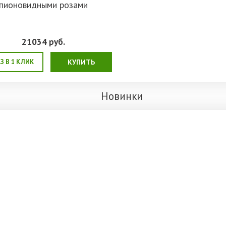
пионовидными розами
21034
руб.
З В 1 КЛИК
КУПИТЬ
Новинки