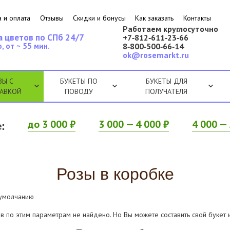
 и оплата
Отзывы
Скидки и бонусы
Как заказать
Контакты
Работаем круглосуточно
а цветов по СПб 24/7
+7‑812‑611‑23‑66
, от ~ 55 мин.
8‑800‑500‑66‑14
ok@rosemarkt.ru
ЗЫ С
БУКЕТЫ ПО
БУКЕТЫ ДЛЯ
АВКОЙ
ПОВОДУ
ПОЛУЧАТЕЛЯ
:
до 3 000 ₽
3 000 — 4 000 ₽
4 000 — 
Розы в коробке
 умолчанию
в по этим параметрам не найдено. Но Вы можете составить свой букет 