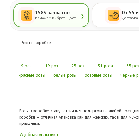
›
1583 вариантов
От 55 м
поможем выбрать цветы
доставка
Розы в коробке
9 роз
19 роз
25 роз
31 роза
35 ро
красные розы
белые розы
розовые розы
черные р
Розы в коробке станут отличным подарком на любой праздни
коробки — отличная упаковка как для женских, так и для му
праздника.
Удобная упаковка