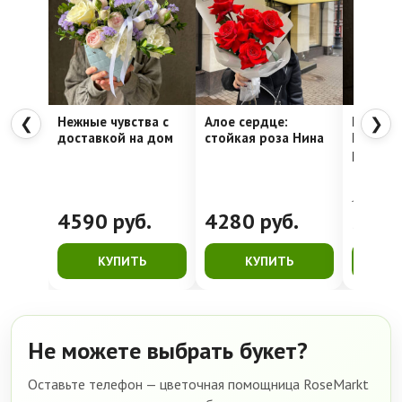
Нежные чувства с
Алое сердце:
Шляпна
❮
❯
доставкой на дом
стойкая роза Нина
Недели
рассвет
4762
руб.
4590
руб.
4280
руб.
399
КУПИТЬ
КУПИТЬ
К
Не можете выбрать букет?
Оставьте телефон — цветочная помощница RoseMarkt