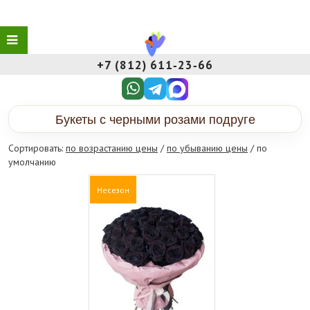
+7 (812) 611‑23‑66
Букеты с черными розами подруге
Сортировать:
по возрастанию цены
/
по убыванию цены
/ по
умолчанию
Несезон