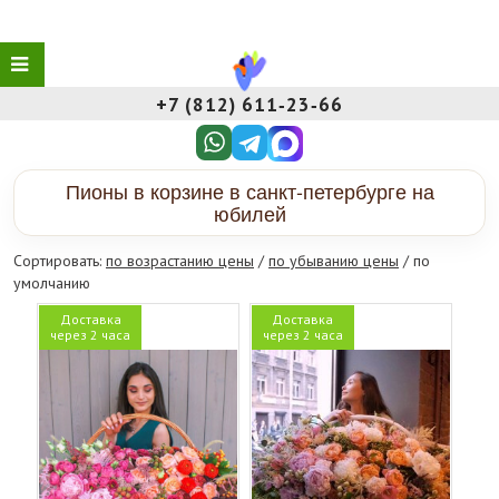
+7 (812) 611‑23‑66
Пионы в корзине в санкт-петербурге на
юбилей
Сортировать:
по возрастанию цены
/
по убыванию цены
/ по
умолчанию
Доставка
Доставка
через 2 часа
через 2 часа