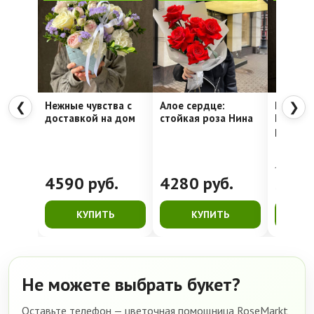
Нежные чувства с
Алое сердце:
Шляпна
❮
❯
доставкой на дом
стойкая роза Нина
Недели
рассвет
4762
руб.
4590
руб.
4280
руб.
399
КУПИТЬ
КУПИТЬ
К
Не можете выбрать букет?
Оставьте телефон — цветочная помощница RoseMarkt