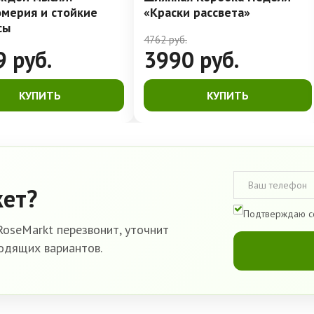
омерия и стойкие
«Краски рассвета»
сы
4762
руб.
9
руб.
3990
руб.
КУПИТЬ
КУПИТЬ
кет?
Подтверждаю с
oseMarkt перезвонит, уточнит
одящих вариантов.