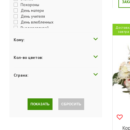
ЗАК
Похороны
День матери
День учителя
День влюбленных
Выздоравливай
Доставк
завтра
Годовщина
Поздравляю
Кому:
Просто так
Люблю
Скучаю
Кол-во цветов:
Последний звонок
Прости меня
Сюрприз
Страна:
Благодарность
Торжество
Юбилей
ПОКАЗАТЬ
СБРОСИТЬ
Кор