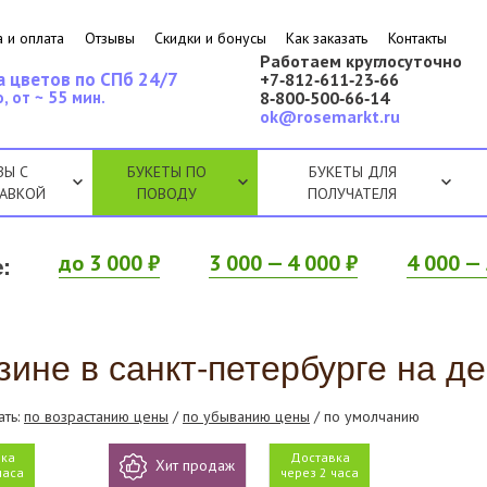
 и оплата
Отзывы
Скидки и бонусы
Как заказать
Контакты
Работаем круглосуточно
а цветов по СПб 24/7
+7‑812‑611‑23‑66
, от ~ 55 мин.
8‑800‑500‑66‑14
ok@rosemarkt.ru
ЗЫ С
БУКЕТЫ ПО
БУКЕТЫ ДЛЯ
АВКОЙ
ПОВОДУ
ПОЛУЧАТЕЛЯ
:
до 3 000 ₽
3 000 — 4 000 ₽
4 000 — 
зине в санкт-петербурге на д
ать:
по возрастанию цены
/
по убыванию цены
/ по умолчанию
ка
Доставка
Хит продаж
часа
через 2 часа