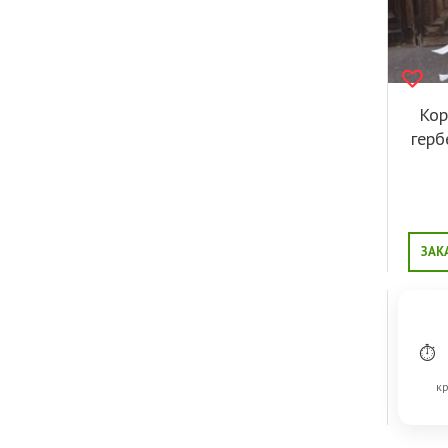
Кор
герб
ЗАК
⏱
кр