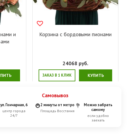
онами и
Корзина с бордовыми пионами
зами
24068
руб.
УПИТЬ
ЗАКАЗ В 1 КЛИК
КУПИТЬ
Самовывоз
ул. Гончарная, 6
2 минуты от метро
Можно забрать
🚇
💐
самому
центр города
Площадь Восстания
24/7
если удобно
заехать