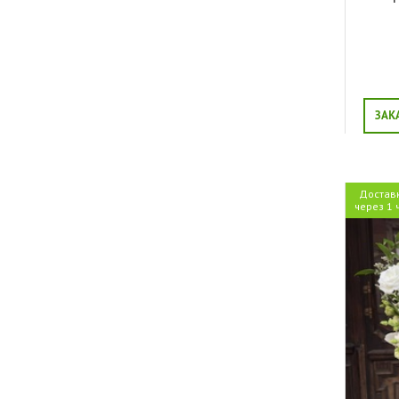
ЗАК
Достав
через 1 