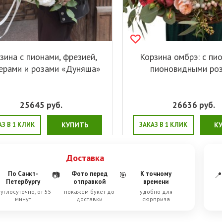
зина с пионами, фрезией,
Корзина омбрэ: с пи
ерами и розами «Дуняша»
пионовидными ро
25645
руб.
26636
руб.
АЗ В 1 КЛИК
КУПИТЬ
ЗАКАЗ В 1 КЛИК
К
Доставка
По Санкт-
Фото перед
К точному
📷
🎯
📍
Петербургу
отправкой
времени
углосуточно, от 55
покажем букет до
удобно для
минут
доставки
сюрприза