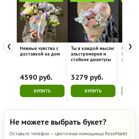
❮
❯
Нежные чувства с
Ты в каждой мысли:
Шляпна
доставкой на дом
альстромерия и
Недели
стойкие диантусы
рассвет
4762
руб.
4590
руб.
3279
руб.
399
КУПИТЬ
КУПИТЬ
К
Не можете выбрать букет?
Оставьте телефон — цветочная помощница RoseMarkt