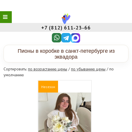
+7 (812) 611‑23‑66
Пионы в коробке в санкт-петербурге из
эквадора
Сортировать:
по возрастанию цены
/
по убыванию цены
/ по
умолчанию
Несезон