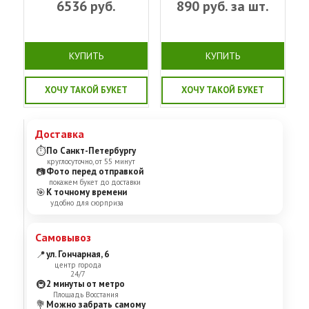
6536
руб.
890
руб. за шт.
КУПИТЬ
КУПИТЬ
ХОЧУ ТАКОЙ БУКЕТ
ХОЧУ ТАКОЙ БУКЕТ
Доставка
⏱
По Санкт-Петербургу
круглосуточно, от 55 минут
📷
Фото перед отправкой
покажем букет до доставки
🎯
К точному времени
удобно для сюрприза
Самовывоз
📍
ул. Гончарная, 6
центр города
24/7
🚇
2 минуты от метро
Площадь Восстания
💐
Можно забрать самому