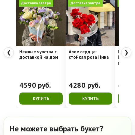
Доставка завтра
Доставка завтра
Доставк
Нежные чувства с
Алое сердце:
Шляпна
❮
❯
доставкой на дом
стойкая роза Нина
Недели
рассвет
4590
руб.
4280
руб.
416
КУПИТЬ
КУПИТЬ
К
Не можете выбрать букет?