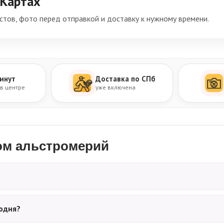
 Картах
тов, фото перед отправкой и доставку к нужному времени.
инут
Доставка по СПб
 в центре
уже включена
зом альстромерий
одня?