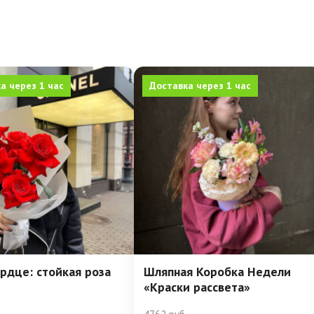
а через 1 час
Доставка через 1 час
рдце: стойкая роза
Шляпная Коробка Недели
«Краски рассвета»