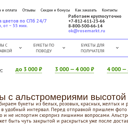
 и оплата
Отзывы
Скидки и бонусы
Как заказать
Контакты
Работаем круглосуточно
а цветов по СПб 24/7
+7‑812‑611‑23‑66
, от ~ 55 мин.
8‑800‑500‑66‑14
ok@rosemarkt.ru
ЗЫ С
БУКЕТЫ ПО
БУКЕТЫ ДЛЯ
АВКОЙ
ПОВОДУ
ПОЛУЧАТЕЛЯ
:
до 3 000 ₽
3 000 — 4 000 ₽
4 000 — 
ы с альстромериями высотой
бираем букеты из белых, розовых, красных, желтых и
и в удобный интервал. Перед отправкой пришлем фото 
 и не испортим сюрприз лишними вопросами. Альстром
жет быть чуть закрытой и раскрыться уже после достав