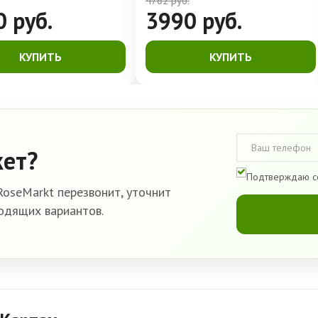
4762
руб.
0
руб.
3990
руб.
КУПИТЬ
КУПИТЬ
кет?
Подтверждаю с
oseMarkt перезвонит, уточнит
одящих вариантов.