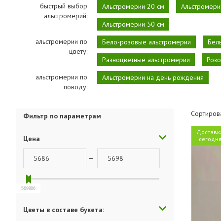
быстрый выбор
Альстромерии 20 см
Альстромери
альстромерий:
Альстромерии 50 см
альстромерии по
Бело-розовые альстромерии
Бел
цвету:
Разноцветные альстромерии
Розо
альстромерии по
Альстромерии на день рождения
поводу:
Сортиров
Фильтр по параметрам
Доставк
Цена
сегодн
—
5698
5686
Цветы в составе букета: