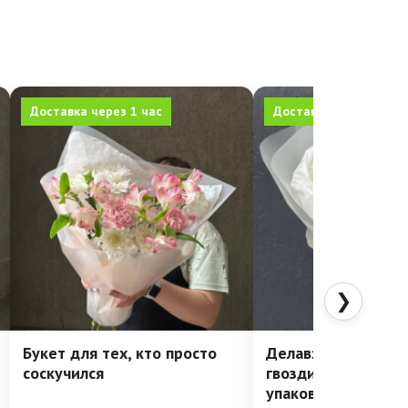
Доставка через 1 час
Доставка через 1 час
❯
Букет для тех, кто просто
Делавэр: очень ст
соскучился
гвоздики в лакони
упаковке