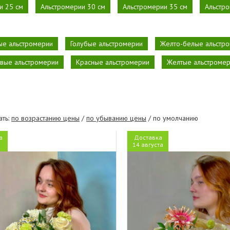
и 25 см
Альстромерии 30 см
Альстромерии 35 см
Альстро
ые альстромерии
Голубые альстромерии
Желто-белые альстр
вые альстромерии
Красные альстромерии
Желтые альстроме
ать:
по возрастанию цены
/
по убыванию цены
/ по умолчанию
а
Доставка
я
14 августа