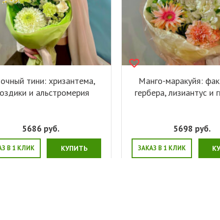
очный тини: хризантема,
Манго-маракуйя: фа
воздики и альстромерия
гербера, лизиантус и 
5686
руб.
5698
руб.
АЗ В 1 КЛИК
КУПИТЬ
ЗАКАЗ В 1 КЛИК
К