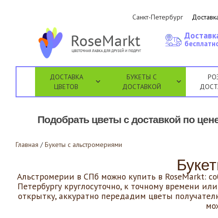
Санкт-Петербург
Доставка
Доставк
бесплатно
ДОСТАВКА
БУКЕТЫ С
РО
ЦВЕТОВ
ДОСТАВКОЙ
ДОСТ
Подобрать цветы с доставкой по цене
Главная
/
Букеты с альстромериями
Букет
Альстромерии в СПб можно купить в RoseMarkt: со
Петербургу круглосуточно, к точному времени ил
открытку, аккуратно передадим цветы получателю
мо