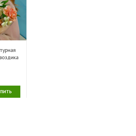
ктурная
гвоздика
УПИТЬ