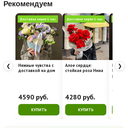
Рекомендуем
Доставка через 1 час
Доставка через 1 час
Доставка
Нежные чувства с
Алое сердце:
Шляпна
❮
❯
доставкой на дом
стойкая роза Нина
Недели
рассвет
4762
руб.
4590
руб.
4280
руб.
399
КУПИТЬ
КУПИТЬ
К