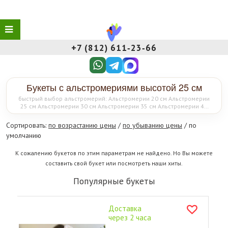
+7 (812) 611‑23‑66
Букеты с альстромериями высотой 25 см
быстрый выбор альстромерий: Альстромерии 20 см Альстромерии
25 см Альстромерии 30 см Альстромерии 35 см Альстромерии 40
см Альстромерии 45 см Альстромерии 50 см альстромерии по
цвету: Бело-розовые альстромерии Белые альстромерии Голубые
Сортировать:
по возрастанию цены
/
по убыванию цены
/ по
альстромерии Желто-белые альстромерии Пастельные
умолчанию
альстромерии Разноцветные альстромерии Розовые
альстромерии Красные альстромерии Желтые альстромерии
альстромерии по поводу: Альстромерии на день рождения
К сожалению букетов по этим параметрам не найдено. Но Вы можете
составить свой букет или посмотреть наши хиты.
Популярные букеты
Доставка
через 2 часа