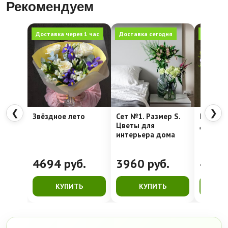
Рекомендуем
Доставка через 1 час
Доставка сегодня
Доставка
❮
❯
Звёздное лето
Сет №1. Размер S.
Нежные 
Цветы для
достав
интерьера дома
4694
руб.
3960
руб.
459
КУПИТЬ
КУПИТЬ
К