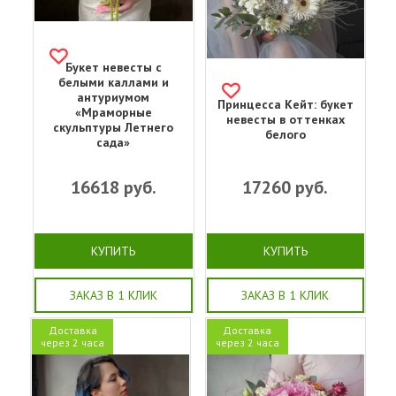
Букет невесты с
белыми каллами и
антуриумом
Принцесса Кейт: букет
«Мраморные
невесты в оттенках
скульптуры Летнего
белого
сада»
16618
руб.
17260
руб.
КУПИТЬ
КУПИТЬ
ЗАКАЗ В 1 КЛИК
ЗАКАЗ В 1 КЛИК
Доставка
Доставка
через 2 часа
через 2 часа