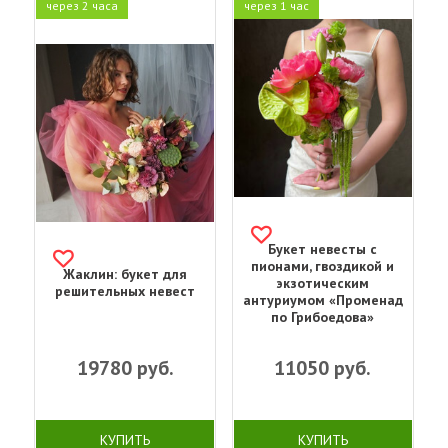
через 2 часа
через 1 час
Букет невесты с
пионами, гвоздикой и
Жаклин: букет для
экзотическим
решительных невест
антуриумом «Променад
по Грибоедова»
19780
руб.
11050
руб.
КУПИТЬ
КУПИТЬ