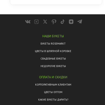
флорист подскажет, какие цветы и какая форма
букета лучше подходят для дороги и дольше
Если после свадьбы планируется дорога, лучше
сохраняют свежесть.
выбирать более стойкие цветы и форму букета,
которая спокойнее переносит перевозку. Точный
состав лучше обсудить с флористом под ваш
маршрут, погоду и время в пути.
НАШИ БУКЕТЫ
БУКЕТЫ ROSEMARKT
ЦВЕТЫ В ШЛЯПНОЙ КОРОБКЕ
СВАДЕБНЫЕ БУКЕТЫ
НЕДОРОГИЕ БУКЕТЫ
ОПЛАТА И СКИДКИ
КОРПОРАТИВНЫМ КЛИЕНТАМ
ЦВЕТЫ ОПТОМ
КАКИЕ БУКЕТЫ ДАРИТЬ?