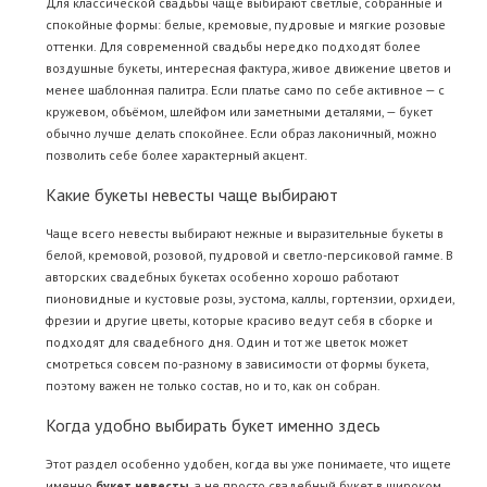
Для классической свадьбы чаще выбирают светлые, собранные и
спокойные формы: белые, кремовые, пудровые и мягкие розовые
оттенки. Для современной свадьбы нередко подходят более
воздушные букеты, интересная фактура, живое движение цветов и
менее шаблонная палитра. Если платье само по себе активное — с
кружевом, объёмом, шлейфом или заметными деталями, — букет
обычно лучше делать спокойнее. Если образ лаконичный, можно
позволить себе более характерный акцент.
Какие букеты невесты чаще выбирают
Чаще всего невесты выбирают нежные и выразительные букеты в
белой, кремовой, розовой, пудровой и светло-персиковой гамме. В
авторских свадебных букетах особенно хорошо работают
пионовидные и кустовые розы, эустома, каллы, гортензии, орхидеи,
фрезии и другие цветы, которые красиво ведут себя в сборке и
подходят для свадебного дня. Один и тот же цветок может
смотреться совсем по-разному в зависимости от формы букета,
поэтому важен не только состав, но и то, как он собран.
Когда удобно выбирать букет именно здесь
Этот раздел особенно удобен, когда вы уже понимаете, что ищете
именно
букет невесты
, а не просто свадебный букет в широком