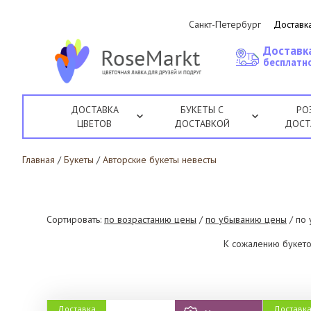
Санкт-Петербург
Доставка
Доставк
бесплатно
ДОСТАВКА
БУКЕТЫ С
РО
ЦВЕТОВ
ДОСТАВКОЙ
ДОСТ
Главная
/
Букеты
/
Авторские букеты невесты
Сортировать:
по возрастанию цены
/
по убыванию цены
/ по
К сожалению букето
Доставка
Доставк