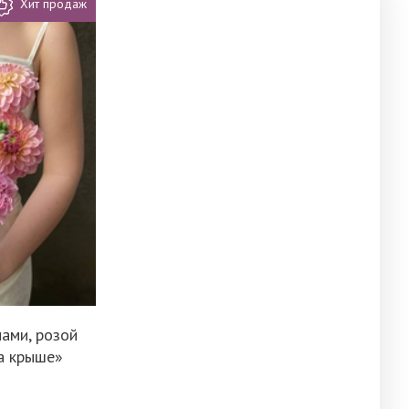
Хит продаж
нами, розой
на крыше»