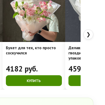
❯
Букет для тех, кто просто
Делавэр: очень ст
соскучился
гвоздики в лакони
упаковке
4182
руб.
4591
руб.
КУПИТЬ
КУПИТЬ