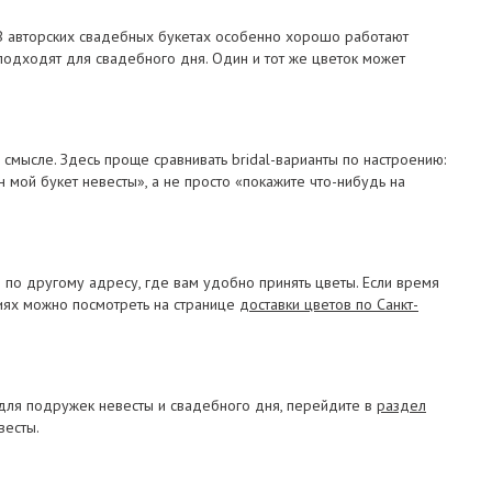
 В авторских свадебных букетах особенно хорошо работают
 подходят для свадебного дня. Один и тот же цветок может
 смысле. Здесь проще сравнивать bridal-варианты по настроению:
 мой букет невесты», а не просто «покажите что-нибудь на
и по другому адресу, где вам удобно принять цветы. Если время
виях можно посмотреть на странице
доставки цветов по Санкт-
 для подружек невесты и свадебного дня, перейдите в
раздел
весты.