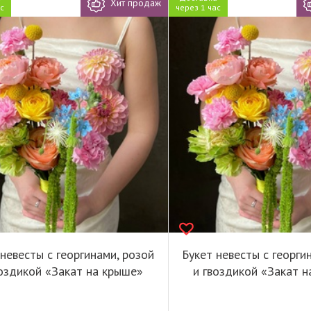
Хит продаж
ас
через 1 час
 невесты с георгинами, розой
Букет невесты с георги
воздикой «Закат на крыше»
и гвоздикой «Закат 