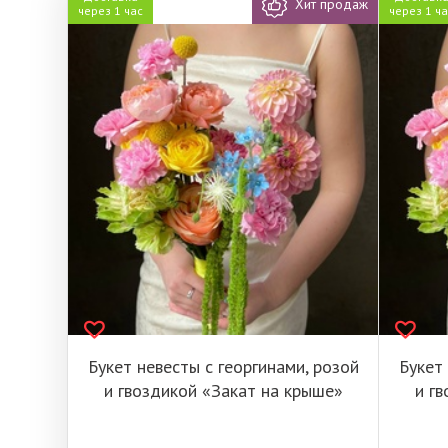
Хит продаж
через 1 час
через 1 ч
Букет невесты с георгинами, розой
Букет
и гвоздикой «Закат на крыше»
и г