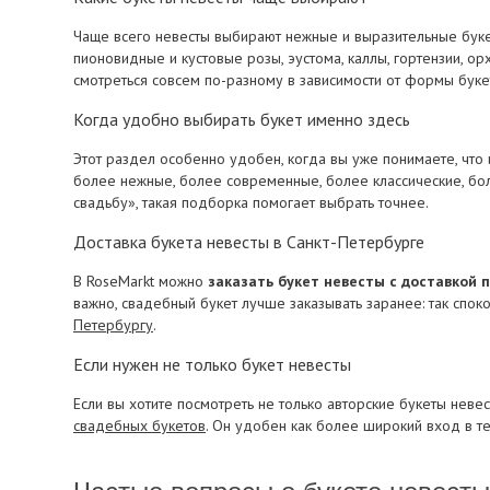
Чаще всего невесты выбирают нежные и выразительные буке
пионовидные и кустовые розы, эустома, каллы, гортензии, о
смотреться совсем по-разному в зависимости от формы букета,
Когда удобно выбирать букет именно здесь
Этот раздел особенно удобен, когда вы уже понимаете, чт
более нежные, более современные, более классические, боле
свадьбу», такая подборка помогает выбрать точнее.
Доставка букета невесты в Санкт-Петербурге
В RoseMarkt можно
заказать букет невесты с доставкой 
важно, свадебный букет лучше заказывать заранее: так спо
Петербургу
.
Если нужен не только букет невесты
Если вы хотите посмотреть не только авторские букеты нев
свадебных букетов
. Он удобен как более широкий вход в те
Частые вопросы о букете невесты