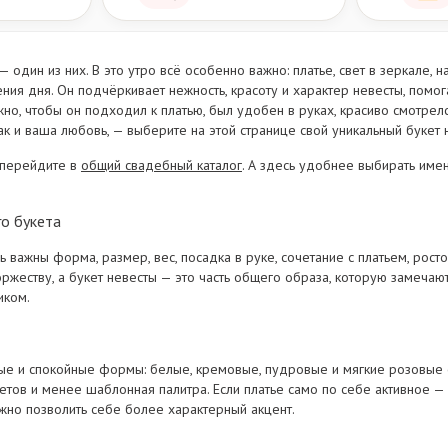
 один из них. В это утро всё особенно важно: платье, свет в зеркале,
ия дня. Он подчёркивает нежность, красоту и характер невесты, помог
но, чтобы он подходил к платью, был удобен в руках, красиво смотре
ак и ваша любовь, — выберите на этой странице свой уникальный букет 
 перейдите в
общий свадебный каталог
. А здесь удобнее выбирать имен
го букета
ь важны форма, размер, вес, посадка в руке, сочетание с платьем, рост
ржеству, а букет невесты — это часть общего образа, которую замечаю
иком.
ные и спокойные формы: белые, кремовые, пудровые и мягкие розовые
тов и менее шаблонная палитра. Если платье само по себе активное 
жно позволить себе более характерный акцент.