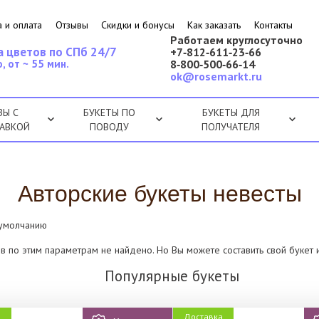
 и оплата
Отзывы
Скидки и бонусы
Как заказать
Контакты
Работаем круглосуточно
а цветов по СПб 24/7
+7‑812‑611‑23‑66
, от ~ 55 мин.
8‑800‑500‑66‑14
ok@rosemarkt.ru
ЗЫ С
БУКЕТЫ ПО
БУКЕТЫ ДЛЯ
АВКОЙ
ПОВОДУ
ПОЛУЧАТЕЛЯ
Авторские букеты невесты
 умолчанию
в по этим параметрам не найдено. Но Вы можете составить свой букет 
Популярные букеты
а
Доставка