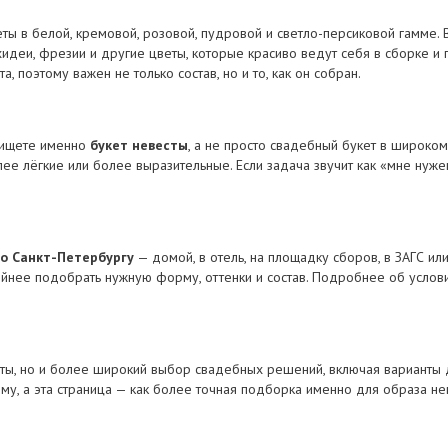
ты в белой, кремовой, розовой, пудровой и светло-персиковой гамме.
рхидеи, фрезии и другие цветы, которые красиво ведут себя в сборке и
 поэтому важен не только состав, но и то, как он собран.
о ищете именно
букет невесты
, а не просто свадебный букет в широком
е лёгкие или более выразительные. Если задача звучит как «мне нужен
по Санкт-Петербургу
— домой, в отель, на площадку сборов, в ЗАГС ил
койнее подобрать нужную форму, оттенки и состав. Подробнее об усло
есты, но и более широкий выбор свадебных решений, включая варианты
му, а эта страница — как более точная подборка именно для образа не