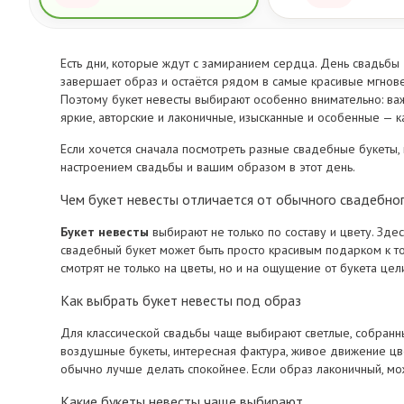
Есть дни, которые ждут с замиранием сердца. День свадьбы —
завершает образ и остаётся рядом в самые красивые мгновен
Поэтому букет невесты выбирают особенно внимательно: важ
яркие, авторские и лаконичные, изысканные и особенные — к
Если хочется сначала посмотреть разные свадебные букеты,
настроением свадьбы и вашим образом в этот день.
Чем букет невесты отличается от обычного свадебно
Букет невесты
выбирают не только по составу и цвету. Здес
свадебный букет может быть просто красивым подарком к то
смотрят не только на цветы, но и на ощущение от букета цел
Как выбрать букет невесты под образ
Для классической свадьбы чаще выбирают светлые, собран
воздушные букеты, интересная фактура, живое движение цве
обычно лучше делать спокойнее. Если образ лаконичный, мо
Какие букеты невесты чаще выбирают