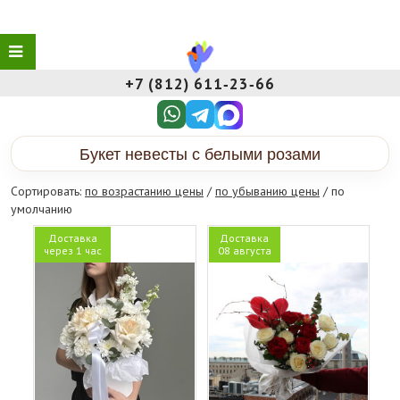
+7 (812) 611‑23‑66
Букет невесты с белыми розами
Сортировать:
по возрастанию цены
/
по убыванию цены
/ по
умолчанию
Доставка
Доставка
через 1 час
08 августа