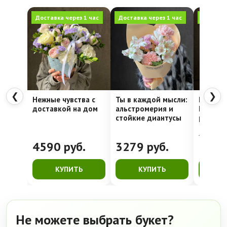
Доставка через 1 час
Доставка через 1 час
Доставка
❮
❯
Нежные чувства с
Ты в каждой мысли:
Шляпна
доставкой на дом
альстромерия и
Недели
стойкие диантусы
рассвет
4762
руб.
4590
руб.
3279
руб.
399
КУПИТЬ
КУПИТЬ
К
Не можете выбрать букет?