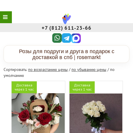
+7 (812) 611‑23‑66
Розы для подруги и друга в подарок с
доставкой в спб | rosemarkt
Сортировать:
по возрастанию цены
/
по убыванию цены
/ по
умолчанию
Доставка
Доставка
через 1 час
через 1 час