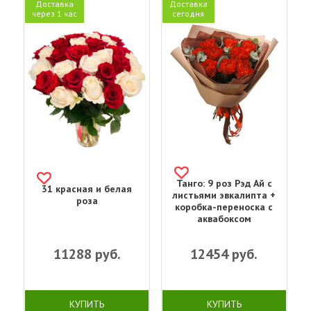
Доставка
Доставка
через 1 час
сегодня
Танго: 9 роз Рэд Ай с
31 красная и белая
листьями эвкалипта +
роза
коробка-переноска с
аквабоксом
11288
руб.
12454
руб.
КУПИТЬ
КУПИТЬ