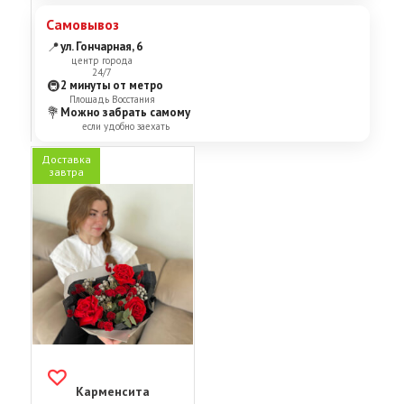
Самовывоз
📍
ул. Гончарная, 6
центр города
24/7
🚇
2 минуты от метро
Площадь Восстания
💐
Можно забрать самому
если удобно заехать
Доставка
завтра
Карменсита