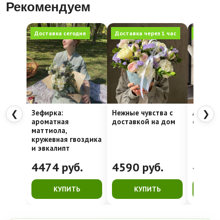
Рекомендуем
Доставка сегодня
Доставка через 1 час
Доставка
Зефирка:
Нежные чувства с
Алое се
❮
❯
ароматная
доставкой на дом
стойкая
маттиола,
кружевная гвоздика
и эвкалипт
4474
руб.
4590
руб.
428
КУПИТЬ
КУПИТЬ
К