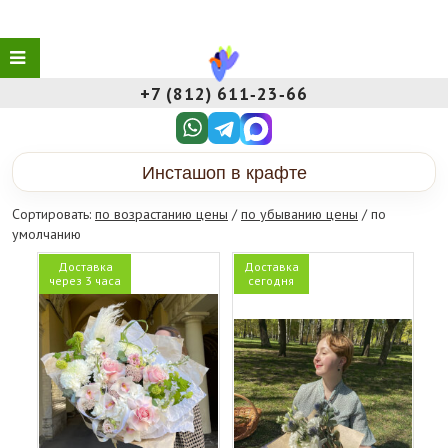
+7 (812) 611‑23‑66
Инсташоп в крафте
Сортировать:
по возрастанию цены
/
по убыванию цены
/ по
умолчанию
Доставка
Доставка
через 3 часа
сегодня