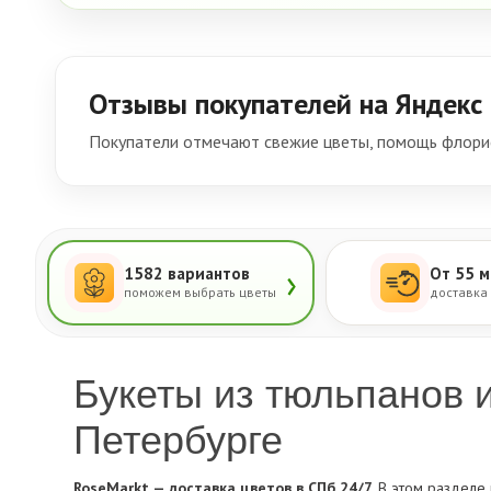
Отзывы покупателей на Яндекс
Покупатели отмечают свежие цветы, помощь флорис
›
1582 вариантов
От 55 м
поможем выбрать цветы
доставка
Букеты из тюльпанов и
Петербурге
RoseMarkt — доставка цветов в СПб 24/7.
В этом разделе 