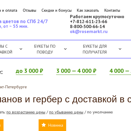
 и оплата
Отзывы
Скидки и бонусы
Как заказать
Контакты
Работаем круглосуточно
а цветов по СПб 24/7
+7‑812‑611‑23‑66
, от ~ 55 мин.
8‑800‑500‑66‑14
ok@rosemarkt.ru
ЗЫ С
БУКЕТЫ ПО
БУКЕТЫ ДЛЯ
АВКОЙ
ПОВОДУ
ПОЛУЧАТЕЛЯ
:
до 3 000 ₽
3 000 — 4 000 ₽
4 000 — 
нкт-Петербурге
анов и гербер с доставкой в 
ать:
по возрастанию цены
/
по убыванию цены
/ по умолчанию
н
Новинка