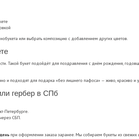
кете
овкой
нобукета или выбрать композицию с добавлением других цветов.
ете
ости. Такой букет подойдёт для поздравления с днём рождения, годовщ
нно и подходят для подарка «без лишнего пафоса» — живо, красиво и у
или гербер в СПб
кт-Петербурге.
через СБП.
 день
при оформлении заказа заранее. Мы собираем букеты из свежих 