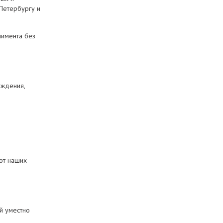
-Петербургу и
лимента без
ождения,
 от наших
й уместно