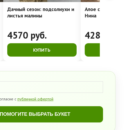
Дачный сезон: подсолнухи и
Алое сердце: стой
листья малины
Нина
4570
руб.
4280
руб.
КУПИТЬ
КУПИТЬ
огласие с
публичной офертой
ПОМОГИТЕ ВЫБРАТЬ БУКЕТ