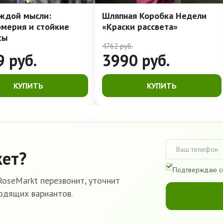
аждой мысли:
Шляпная Коробка Недели
омерия и стойкие
«Краски рассвета»
сы
4762
руб.
9
руб.
3990
руб.
КУПИТЬ
КУПИТЬ
кет?
Подтверждаю с
oseMarkt перезвонит, уточнит
одящих вариантов.