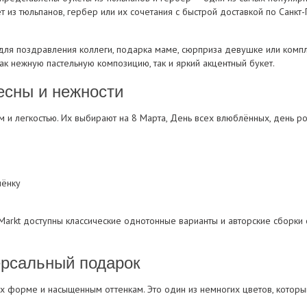
т из тюльпанов, гербер или их сочетания с быстрой доставкой по Санкт
для поздравления коллеги, подарка маме, сюрприза девушке или комп
к нежную пастельную композицию, так и яркий акцентный букет.
есны и нежности
 и легкостью. Их выбирают на 8 Марта, День всех влюблённых, день р
лёнку
eMarkt доступны классические однотонные варианты и авторские сборки
ерсальный подарок
х форме и насыщенным оттенкам. Это один из немногих цветов, которы