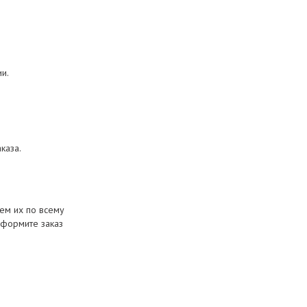
и.
каза.
ем их по всему
оформите заказ