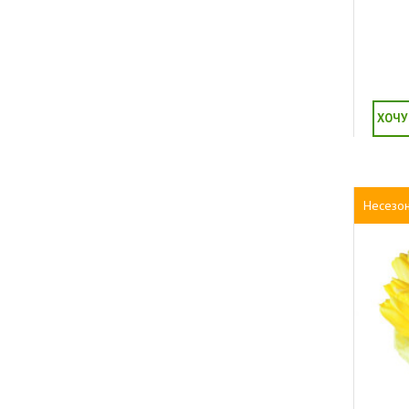
ХОЧУ
Несезо