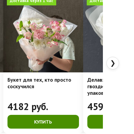
Доставка через 1 час
Доставка через 1 час
❯
Букет для тех, кто просто
Делавэр: очень ст
соскучился
гвоздики в лакони
упаковке
4182
руб.
4591
руб.
КУПИТЬ
КУПИТЬ