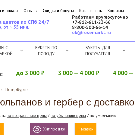
 и оплата
Отзывы
Скидки и бонусы
Как заказать
Контакты
Работаем круглосуточно
а цветов по СПб 24/7
+7‑812‑611‑23‑66
, от ~ 55 мин.
8‑800‑500‑66‑14
ok@rosemarkt.ru
ЗЫ С
БУКЕТЫ ПО
БУКЕТЫ ДЛЯ
АВКОЙ
ПОВОДУ
ПОЛУЧАТЕЛЯ
:
до 3 000 ₽
3 000 — 4 000 ₽
4 000 — 
нкт-Петербурге
льпанов и гербер с доставко
ать:
по возрастанию цены
/
по убыванию цены
/ по умолчанию
н
Хит продаж
Несезон