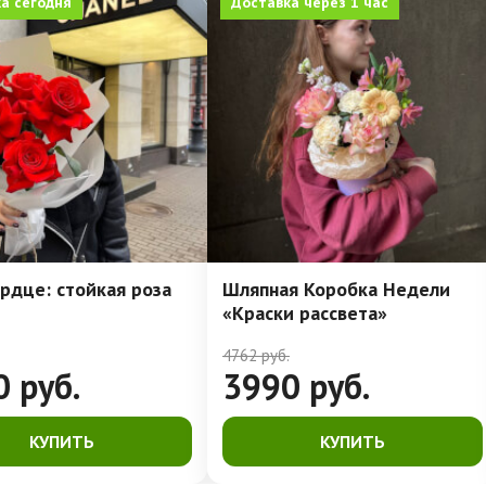
а сегодня
Доставка через 1 час
рдце: стойкая роза
Шляпная Коробка Недели
«Краски рассвета»
4762
руб.
0
руб.
3990
руб.
КУПИТЬ
КУПИТЬ