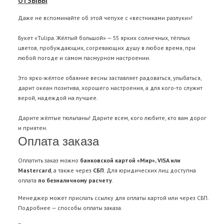
ОТЗЫВЫ
Даже не вспоминайте об этой чепухе с «вестниками разлуки»!
Букет «Tulipa. Жёлтый большой» — 55 ярких солнечных, тёплых
цветов, пробуждающих, согревающих душу в любое время, при
любой погоде и самом пасмурном настроении.
Это ярко-жёлтое обаяние весны заставляет радоваться, улыбаться,
дарит океан позитива, хорошего настроения, а для кого-то служит
верой, надеждой на лучшее.
Дарите жёлтые тюльпаны! Дарите всем, кого любите, кто вам дорог
и приятен.
Оплата заказа
Оплатить заказ можно
банковской картой «Мир», VISA или
Mastercard
, а также через
СБП
. Для юридических лиц доступна
оплата
по безналичному расчету
.
Менеджер может прислать ссылку для оплаты картой или через СБП.
Подробнее —
способы оплаты заказа
.