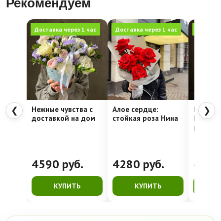
Рекомендуем
Доставка через 1 час
Доставка через 1 час
Доставка
Нежные чувства с
Алое сердце:
Шляпна
❮
❯
доставкой на дом
стойкая роза Нина
Недели
рассвет
4590
руб.
4280
руб.
416
КУПИТЬ
КУПИТЬ
К