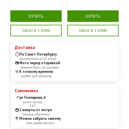
КУПИТЬ
КУПИТЬ
ЗАКАЗ В 1 КЛИК
ЗАКАЗ В 1 КЛИК
Доставка
⏱
По Санкт-Петербургу
круглосуточно, от 55 минут
📷
Фото перед отправкой
покажем букет до доставки
🎯
К точному времени
удобно для сюрприза
Самовывоз
📍
ул. Гончарная, 6
центр города
24/7
🚇
2 минуты от метро
Площадь Восстания
💐
Можно забрать самому
если удобно заехать