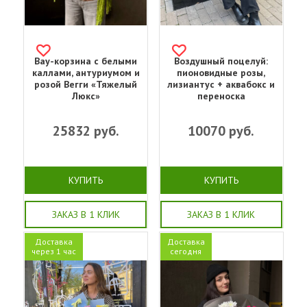
Вау-корзина с белыми
Воздушный поцелуй:
каллами, антуриумом и
пионовидные розы,
розой Вегги «Тяжелый
лизиантус + аквабокс и
Люкс»
переноска
25832
руб.
10070
руб.
КУПИТЬ
КУПИТЬ
ЗАКАЗ В 1 КЛИК
ЗАКАЗ В 1 КЛИК
Доставка
Доставка
через 1 час
сегодня