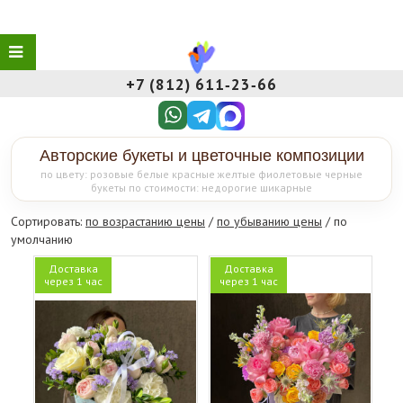
+7 (812) 611‑23‑66
Авторские букеты и цветочные композиции
по цвету: розовые белые красные желтые фиолетовые черные
букеты по стоимости: недорогие шикарные
Сортировать:
по возрастанию цены
/
по убыванию цены
/ по
умолчанию
Доставка
Доставка
через 1 час
через 1 час