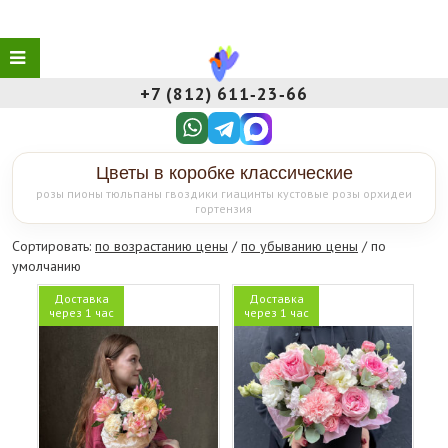
+7 (812) 611‑23‑66
Цветы в коробке классические
розы пионы тюльпаны гвоздики гиацинты кустовые розы орхидеи
гортензия
Сортировать:
по возрастанию цены
/
по убыванию цены
/ по
умолчанию
Доставка
Доставка
через 1 час
через 1 час