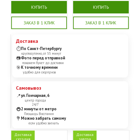
КУПИТЬ
КУПИТЬ
ЗАКАЗ В 1 КЛИК
ЗАКАЗ В 1 КЛИК
Доставка
⏱
По Санкт-Петербургу
круглосуточно, от 55 минут
📷
Фото перед отправкой
покажем букет до доставки
🎯
К точному времени
удобно для сюрприза
Самовывоз
📍
ул. Гончарная, 6
центр города
24/7
🚇
2 минуты от метро
Площадь Восстания
💐
Можно забрать самому
если удобно заехать
Доставка
Доставка
сегодня
завтра