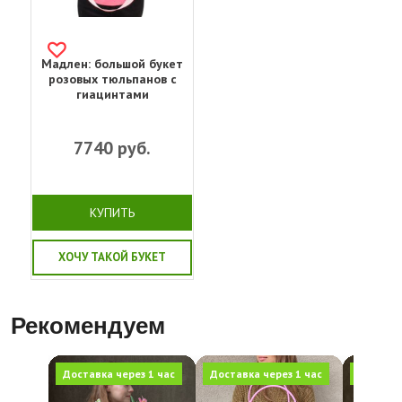
Мадлен: большой букет
розовых тюльпанов с
гиацинтами
7740
руб.
КУПИТЬ
ХОЧУ ТАКОЙ БУКЕТ
Рекомендуем
Доставка через 1 час
Доставка через 1 час
Доставка