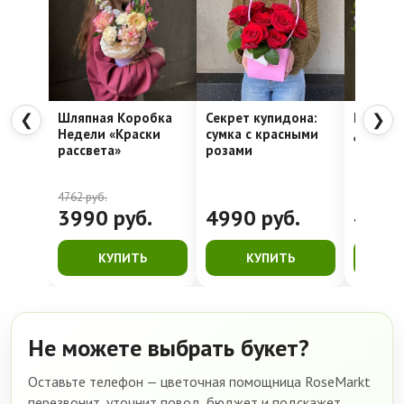
Шляпная Коробка
Секрет купидона:
Нежные 
❮
❯
Недели «Краски
сумка с красными
достав
рассвета»
розами
4762
руб.
3990
руб.
4990
руб.
459
КУПИТЬ
КУПИТЬ
К
Не можете выбрать букет?
Оставьте телефон — цветочная помощница RoseMarkt
перезвонит, уточнит повод, бюджет и подскажет