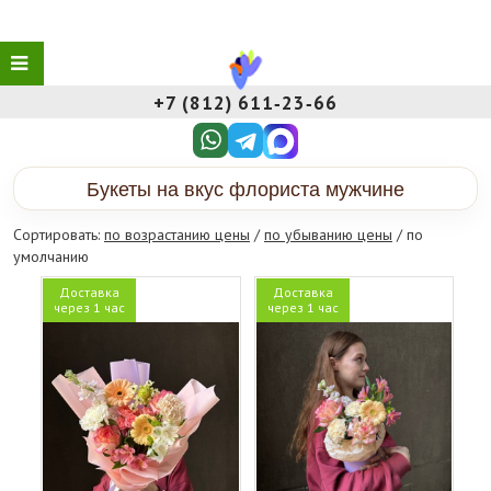
+7 (812) 611‑23‑66
Букеты на вкус флориста мужчине
Сортировать:
по возрастанию цены
/
по убыванию цены
/ по
умолчанию
Доставка
Доставка
через 1 час
через 1 час