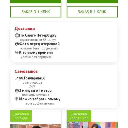
ЗАКАЗ В 1 КЛИК
ЗАКАЗ В 1 КЛИК
Доставка
⏱
По Санкт-Петербургу
круглосуточно, от 55 минут
📷
Фото перед отправкой
покажем букет до доставки
🎯
К точному времени
удобно для сюрприза
Самовывоз
📍
ул. Гончарная, 6
центр города
24/7
🚇
2 минуты от метро
Площадь Восстания
💐
Можно забрать самому
если удобно заехать
Доставка
Доставка
сегодня
через 1 час