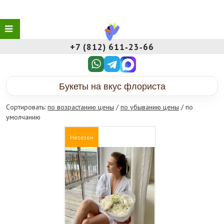
+7 (812) 611‑23‑66
Букеты на вкус флориста
Сортировать:
по возрастанию цены
/
по убыванию цены
/ по
умолчанию
Несезон