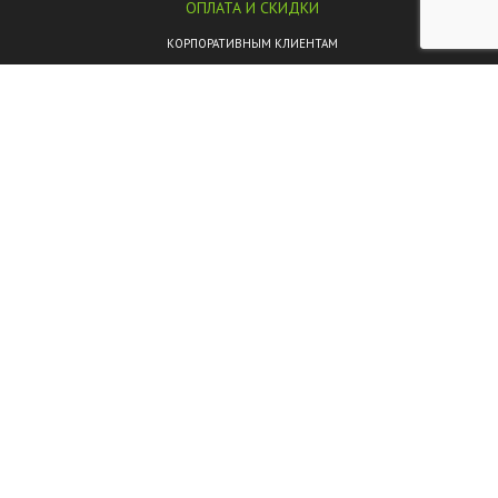
ОПЛАТА И СКИДКИ
КОРПОРАТИВНЫМ КЛИЕНТАМ
ЦВЕТЫ ОПТОМ
КАКИЕ БУКЕТЫ ДАРИТЬ?
ЭНЦИКЛОПЕДИЯ ЦВЕТОВ
СТАТЬИ
ОТЗЫВЫ НА ЯНДЕКС.КАРТАХ
ДОСТАВКА ЦВЕТОВ
НАШИ ГАРАНТИИ
УСЛОВИЯ ИСПОЛЬЗОВАНИЯ САЙТА
СЮРПРИЗ ОТ ФЛОРИСТА
БЫСТРАЯ ДОСТАВКА
КУРЬЕРСКАЯ ДОСТАВКА
ОТКРЫТКИ