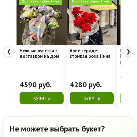
Доставка через 1 час
Доставка через 1 час
Доставка
Нежные чувства с
Алое сердце:
Шляпна
❮
❯
доставкой на дом
стойкая роза Нина
Недели
рассвет
4762
руб.
4590
руб.
4280
руб.
399
КУПИТЬ
КУПИТЬ
К
Не можете выбрать букет?