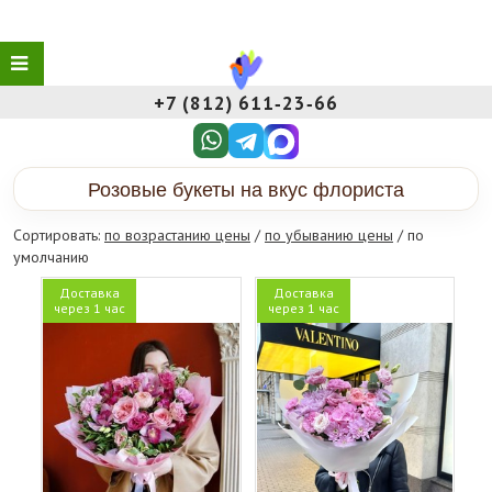
+7 (812) 611‑23‑66
Розовые букеты на вкус флориста
Сортировать:
по возрастанию цены
/
по убыванию цены
/ по
умолчанию
Доставка
Доставка
через 1 час
через 1 час