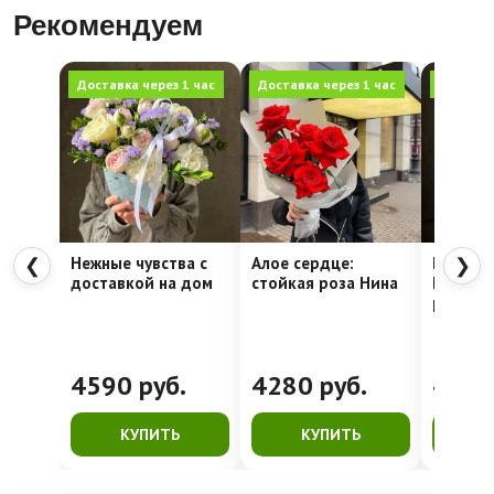
Рекомендуем
Доставка через 1 час
Доставка через 1 час
Доставка
Нежные чувства с
Алое сердце:
Шляпна
❮
❯
доставкой на дом
стойкая роза Нина
Недели
рассвет
4590
руб.
4280
руб.
416
КУПИТЬ
КУПИТЬ
К