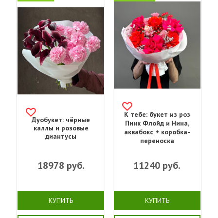
К тебе: букет из роз
Дуобукет: чёрные
Пинк Флойд и Нина,
каллы и розовые
аквабокс + коробка-
диантусы
переноска
18978
руб.
11240
руб.
КУПИТЬ
КУПИТЬ