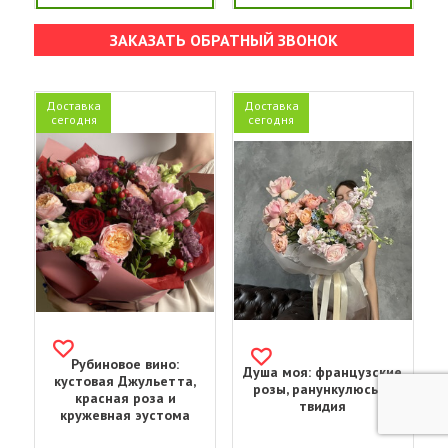
ЗАКАЗАТЬ ОБРАТНЫЙ ЗВОНОК
Доставка
Доставка
сегодня
сегодня
Рубиновое вино:
Душа моя: французские
кустовая Джульетта,
розы, ранункулюсы и
красная роза и
твидия
кружевная эустома