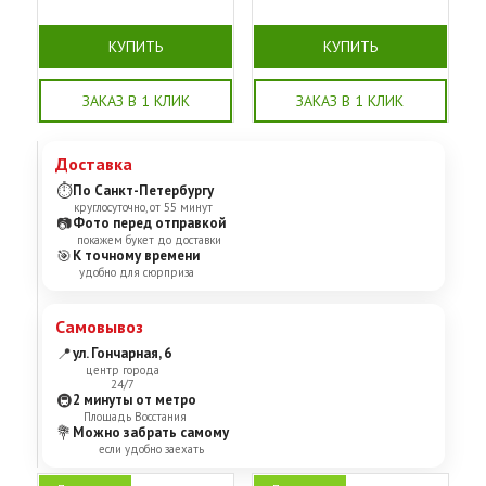
КУПИТЬ
КУПИТЬ
ЗАКАЗ В 1 КЛИК
ЗАКАЗ В 1 КЛИК
Доставка
⏱
По Санкт-Петербургу
круглосуточно, от 55 минут
📷
Фото перед отправкой
покажем букет до доставки
🎯
К точному времени
удобно для сюрприза
Самовывоз
📍
ул. Гончарная, 6
центр города
24/7
🚇
2 минуты от метро
Площадь Восстания
💐
Можно забрать самому
если удобно заехать