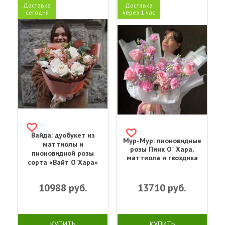
Доставка
Доставка
сегодня
через 1 час
Вайда: дуобукет из
Мур-Мур: пионовидные
маттиолы и
розы Пинк О` Хара,
пионовидной розы
маттиола и гвоздика
сорта «Вайт О`Хара»
10988
руб.
13710
руб.
КУПИТЬ
КУПИТЬ