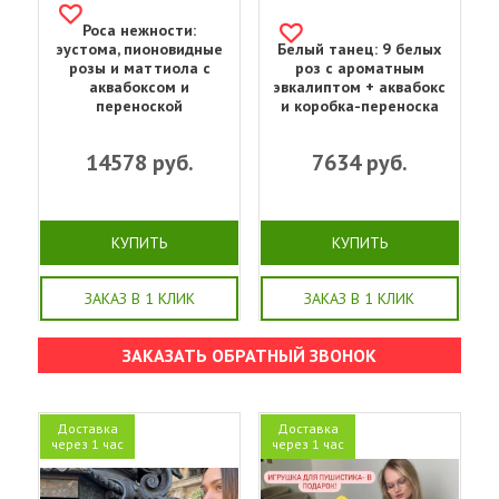
Роса нежности:
эустома, пионовидные
Белый танец: 9 белых
розы и маттиола с
роз с ароматным
аквабоксом и
эвкалиптом + аквабокс
переноской
и коробка-переноска
14578
руб.
7634
руб.
КУПИТЬ
КУПИТЬ
ЗАКАЗ В 1 КЛИК
ЗАКАЗ В 1 КЛИК
ЗАКАЗАТЬ ОБРАТНЫЙ ЗВОНОК
Доставка
Доставка
через 1 час
через 1 час