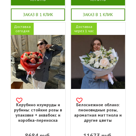
ЗАКАЗ В 1 КЛИК
ЗАКАЗ В 1 КЛИК
Доставка
Доставка
сегодня
через 1 час
Керубино изумруды и
Белоснежное облако:
рубины: стойкие розы в
пионовидные розы,
упаковке + аквабокс и
ароматная маттиола и
коробка-переноска
другие цветы
8684
руб.
11673
руб.