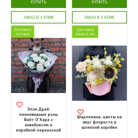
КУПИТЬ
КУПИТЬ
ЗАКАЗ В 1 КЛИК
ЗАКАЗ В 1 КЛИК
Доставка
Доставка
сегодня
через 1 час
Элли Драй:
пионовидные розы
Шарлемань: цветы на
Вайт О'Хара с
вкус флориста в
аквабоксом и
шляпной коробке
коробкой-переноской