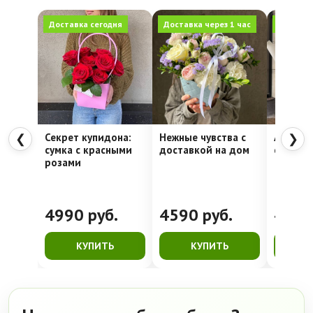
Доставка сегодня
Доставка через 1 час
Доставка
Секрет купидона:
Нежные чувства с
Алое се
❮
❯
сумка с красными
доставкой на дом
стойкая
розами
4990
руб.
4590
руб.
428
КУПИТЬ
КУПИТЬ
К